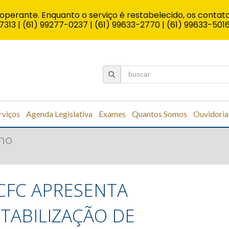
operante. Enquanto o serviço é restabelecido, os contato
7313 | (61) 99277-0237 | (61) 99633-2770 | (61) 99633-501
rviços
Agenda Legislativa
Exames
Quantos Somos
Ouvidoria
no
 CFC APRESENTA
TABILIZAÇÃO DE