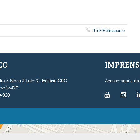
Link Permanente
ÇO
IMPREN
a 5 Bloco J Lote 3 - Edifício CFC
Acesse aqui a ár
rasília/DF
0-920
VICE-PRESIDÊNCIAS
Administrativa
L