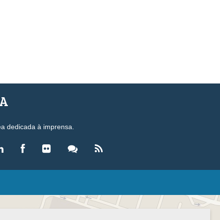
SA
ea dedicada à imprensa.
LEGISLAÇÃO
eis