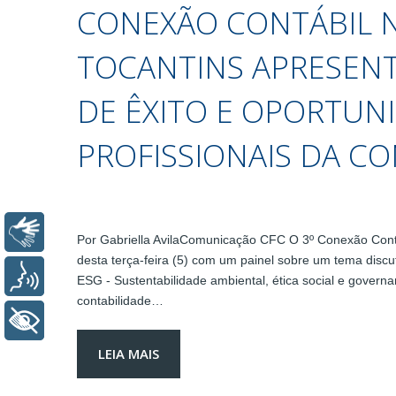
CONEXÃO CONTÁBIL 
TOCANTINS APRESENT
DE ÊXITO E OPORTUN
PROFISSIONAIS DA C
Libras
Por Gabriella AvilaComunicação CFC O 3º Conexão Contáb
desta terça-feira (5) com um painel sobre um tema discu
Voz
ESG - Sustentabilidade ambiental, ética social e governa
contabilidade…
+ Acessibilidade
LEIA MAIS