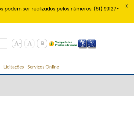
X
s podem ser realizados pelos números: (61) 99127-
6
Licitações
Serviços Online