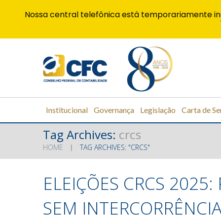
Nossa central telefônica está temporariamente in
Institucional
Governança
Legislação
Carta de Se
Tag Archives:
crcs
HOME
TAG ARCHIVES: "CRCS"
ELEIÇÕES CRCS 2025:
SEM INTERCORRÊNCI