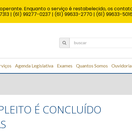
operante. Enquanto o serviço é restabelecido, os contato
7313 | (61) 99277-0237 | (61) 99633-2770 | (61) 99633-501
rviços
Agenda Legislativa
Exames
Quantos Somos
Ouvidoria
 PLEITO É CONCLUÍDO
AS