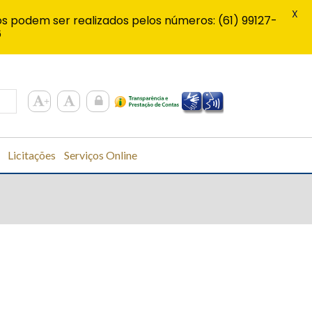
X
s podem ser realizados pelos números: (61) 99127-
6
Licitações
Serviços Online