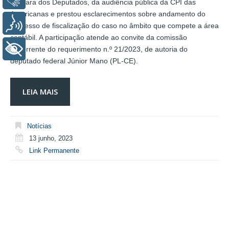
Câmara dos Deputados, da audiência pública da CPI das
Americanas e prestou esclarecimentos sobre andamento do
Voz
processo de fiscalização do caso no âmbito que compete a área
contábil. A participação atende ao convite da comissão
+ Acessibilidade
decorrente do requerimento n.º 21/2023, de autoria do
deputado federal Júnior Mano (PL-CE).
LEIA MAIS
Notícias
13 junho, 2023
Link Permanente