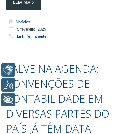
LEIA MAIS
Notícias
5 fevereiro, 2025
Link Permanente
SALVE NA AGENDA:
Libras
CONVENÇÕES DE
Voz
CONTABILIDADE EM
+ Acessibilidade
DIVERSAS PARTES DO
PAÍS JÁ TÊM DATA