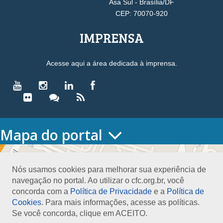
Asa Sul - Brasília/DF
CEP: 70070-920
IMPRENSA
Acesse aqui a área dedicada à imprensa.
Mapa do portal
HOME
O CONSELHO
Nós usamos cookies para melhorar sua experiência de
Conselho Diretor
navegação no portal. Ao utilizar o cfc.org.br, você
Nossa Sede
concorda com a
Política de Privacidade
e a
Política de
Planejamento
Cookies
. Para mais informações, acesse as políticas.
Organograma
Se você concorda, clique em ACEITO.
Medalha João Lyra