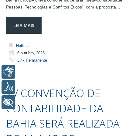
Bahia (CRCBA), terá como tema central "Meta-contabilidade:
Pessoas, Tecnologias e Conflitos Éticos", com a proposta…
LEIA MAIS
Notícias
6 outubro, 2023
Link Permanente
Libras
Voz
XV CONVENÇÃO DE
+ Acessibilidade
CONTABILIDADE DA
BAHIA SERÁ REALIZADA