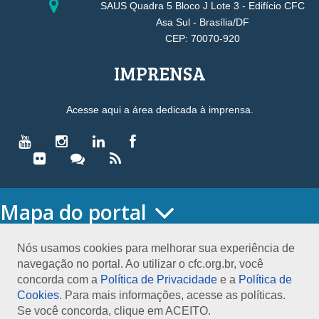
SAUS Quadra 5 Bloco J Lote 3 - Edifício CFC
Asa Sul - Brasília/DF
CEP: 70070-920
IMPRENSA
Acesse aqui a área dedicada à imprensa.
Mapa do portal
HOME
O CONSELHO
Nós usamos cookies para melhorar sua experiência de
navegação no portal. Ao utilizar o cfc.org.br, você
Conselho Diretor
concorda com a
Política de Privacidade
e a
Política de
Nossa Sede
Cookies
. Para mais informações, acesse as políticas.
Planejamento
Se você concorda, clique em ACEITO.
Organograma