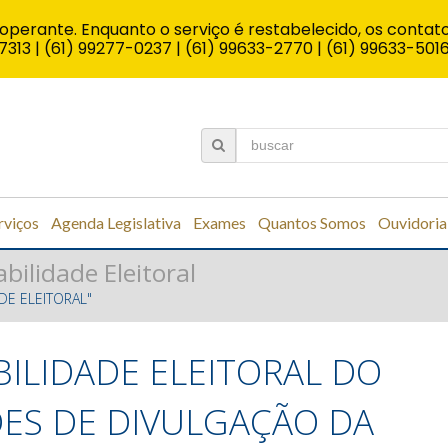
operante. Enquanto o serviço é restabelecido, os contato
7313 | (61) 99277-0237 | (61) 99633-2770 | (61) 99633-501
rviços
Agenda Legislativa
Exames
Quantos Somos
Ouvidoria
bilidade Eleitoral
DE ELEITORAL"
ILIDADE ELEITORAL DO
DES DE DIVULGAÇÃO DA