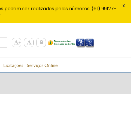
X
s podem ser realizados pelos números: (61) 99127-
6
Licitações
Serviços Online