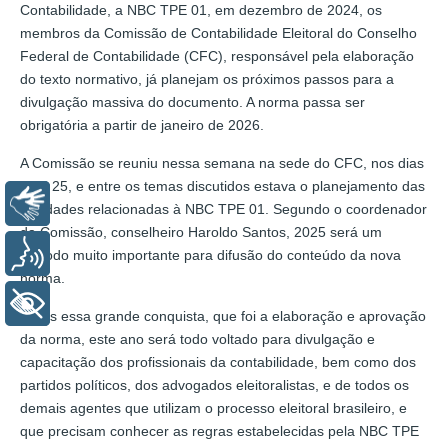
Contabilidade, a NBC TPE 01, em dezembro de 2024, os
membros da Comissão de Contabilidade Eleitoral do Conselho
Federal de Contabilidade (CFC), responsável pela elaboração
do texto normativo, já planejam os próximos passos para a
divulgação massiva do documento. A norma passa ser
obrigatória a partir de janeiro de 2026.
A Comissão se reuniu nessa semana na sede do CFC, nos dias
24 e 25, e entre os temas discutidos estava o planejamento das
Libras
atividades relacionadas à NBC TPE 01. Segundo o coordenador
da Comissão, conselheiro Haroldo Santos, 2025 será um
Voz
período muito importante para difusão do conteúdo da nova
norma.
+ Acessibilidade
“Após essa grande conquista, que foi a elaboração e aprovação
da norma, este ano será todo voltado para divulgação e
capacitação dos profissionais da contabilidade, bem como dos
partidos políticos, dos advogados eleitoralistas, e de todos os
demais agentes que utilizam o processo eleitoral brasileiro, e
que precisam conhecer as regras estabelecidas pela NBC TPE