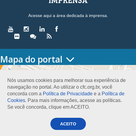
Acesse aqui a área dedicada à imprensa.
Mapa do portal
HOME
O CONSELHO
Nós usamos cookies para melhorar sua experiência de
Conselho Diretor
navegação no portal. Ao utilizar o cfc.org.br, você
Nossa Sede
concorda com a
Política de Privacidade
e a
Política de
Planejamento
Cookies
. Para mais informações, acesse as políticas.
Organograma
Se você concorda, clique em ACEITO.
Medalha João Lyra
Presidentes do CFC – Gestões anteriores
PRESIDÊNCIA
ACEITO
O Presidente