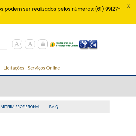
X
s podem ser realizados pelos números: (61) 99127-
6
Licitações
Serviços Online
CARTEIRA PROFISSIONAL
F.A.Q