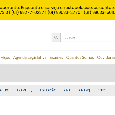
operante. Enquanto o serviço é restabelecido, os contato
7313 | (61) 99277-0237 | (61) 99633-2770 | (61) 99633-501
rviços
Agenda Legislativa
Exames
Quantos Somos
Ouvidoria
ASTRO
EXAMES
LEGISLAÇÃO
CNAI
CNAI-PJ
CNPC