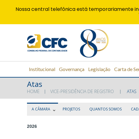
Nossa central telefônica está temporariamente in
Institucional
Governança
Legislação
Carta de Se
Atas
HOME
VICE-PRESIDÊNCIA DE REGISTRO
ATAS
A CÂMARA
PROJETOS
QUANTOS SOMOS
CAD
2026