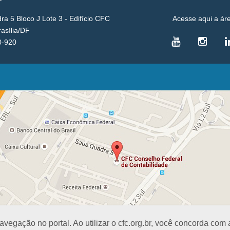
a 5 Bloco J Lote 3 - Edifício CFC
Acesse aqui a ár
rasília/DF
0-920
VICE-PRESIDÊNCIAS
Administrativa
L
Controle Interno
D
Desenvolvimento Profissional
R
Governança e Gestão Estratégica
N
Fiscalização, Ética e Disciplina
I
Técnica
S
Registro
PROJETOS E PROGRAMAS
A
Excelência na Contabilidade
R
Visitas Escolares
E
egação no portal. Ao utilizar o cfc.org.br, você concorda com
Difusão Cultural
E