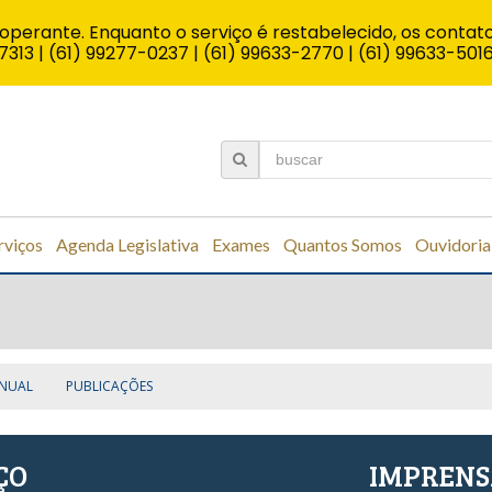
operante. Enquanto o serviço é restabelecido, os contato
7313 | (61) 99277-0237 | (61) 99633-2770 | (61) 99633-501
rviços
Agenda Legislativa
Exames
Quantos Somos
Ouvidoria
NUAL
PUBLICAÇÕES
ÇO
IMPREN