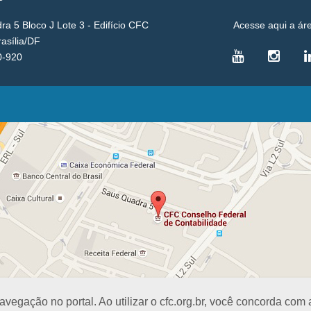
a 5 Bloco J Lote 3 - Edifício CFC
Acesse aqui a ár
rasília/DF
0-920
VICE-PRESIDÊNCIAS
Administrativa
L
Controle Interno
D
Desenvolvimento Profissional
R
Governança e Gestão Estratégica
N
Fiscalização, Ética e Disciplina
I
Técnica
S
Registro
PROJETOS E PROGRAMAS
A
Excelência na Contabilidade
R
Visitas Escolares
E
egação no portal. Ao utilizar o cfc.org.br, você concorda com
Difusão Cultural
E