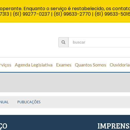
operante. Enquanto o serviço é restabelecido, os contato
7313 | (61) 99277-0237 | (61) 99633-2770 | (61) 99633-501
rviços
Agenda Legislativa
Exames
Quantos Somos
Ouvidoria
NUAL
PUBLICAÇÕES
ÇO
IMPREN