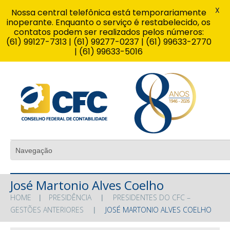
X
Nossa central telefônica está temporariamente
inoperante. Enquanto o serviço é restabelecido, os
contatos podem ser realizados pelos números:
(61) 99127-7313 | (61) 99277-0237 | (61) 99633-2770
| (61) 99633-5016
José Martonio Alves Coelho
HOME
PRESIDÊNCIA
PRESIDENTES DO CFC –
GESTÕES ANTERIORES
JOSÉ MARTONIO ALVES COELHO