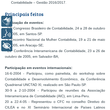
Contabilidade – Gestão 2016/2017.
Principais feitos
Libras
Realização de eventos:
- 17º Congresso Brasileiro de Contabilidade, 24 a 28 de outubro
Voz
de 2005, em Santos-SP.
- V Encontro Nacional da Mulher Contabilista, 19 a 21 de maio
de 2005, em Aracaju-SE;
+ Acessibilidade
- 26ª Conferência Interamericana de Contabilidade, 23 a 26 de
outubro de 2005, em Salvador-BA;
Participação em eventos internacionais:
16-6-2004 - Participou, como painelista, do workshop sobre
Contabilidade e Desenvolvimento Econômico, da Conferência
Quadrienal UNCTAD XI, realizado em São Paulo-SP.
30-9 a 2-10-2004 - Participou de reuniões da Associação
Interamericana de Contabilidade (AIC), em Lima-Peru.
20 a 22-4-05 - Representou o CFC no conselho Diretivo do
CILEA e no XI Seminário Internacional de Países Latinos