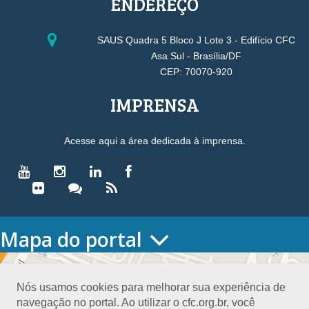
ENDEREÇO
SAUS Quadra 5 Bloco J Lote 3 - Edifício CFC
Asa Sul - Brasília/DF
CEP: 70070-920
IMPRENSA
Acesse aqui a área dedicada à imprensa.
Mapa do portal
HOME
O CONSELHO
Nós usamos cookies para melhorar sua experiência de
Conselho Diretor
navegação no portal. Ao utilizar o cfc.org.br, você
Nossa Sede