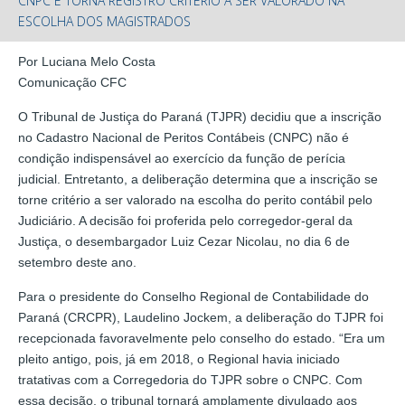
CNPC E TORNA REGISTRO CRITÉRIO A SER VALORADO NA
ESCOLHA DOS MAGISTRADOS
Por Luciana Melo Costa
Comunicação CFC
O Tribunal de Justiça do Paraná (TJPR) decidiu que a inscrição
no Cadastro Nacional de Peritos Contábeis (CNPC) não é
condição indispensável ao exercício da função de perícia
judicial. Entretanto, a deliberação determina que a inscrição se
torne critério a ser valorado na escolha do perito contábil pelo
Judiciário. A decisão foi proferida pelo corregedor-geral da
Justiça, o desembargador Luiz Cezar Nicolau, no dia 6 de
setembro deste ano.
Para o presidente do Conselho Regional de Contabilidade do
Paraná (CRCPR), Laudelino Jockem, a deliberação do TJPR foi
recepcionada favoravelmente pelo conselho do estado. “Era um
pleito antigo, pois, já em 2018, o Regional havia iniciado
tratativas com a Corregedoria do TJPR sobre o CNPC. Com
essa decisão, o tribunal tornará amplamente divulgado aos