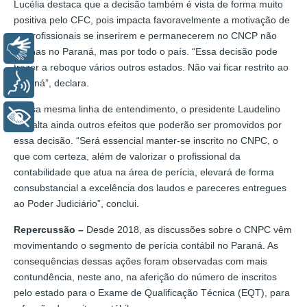
Lucélia destaca que a decisão também é vista de forma muito
positiva pelo CFC, pois impacta favoravelmente a motivação de
os profissionais se inserirem e permanecerem no CNCP não
Libras
apenas no Paraná, mas por todo o país. “Essa decisão pode
trazer a reboque vários outros estados. Não vai ficar restrito ao
Voz
Paraná”, declara.
Nessa mesma linha de entendimento, o presidente Laudelino
+ Acessibilidade
ressalta ainda outros efeitos que poderão ser promovidos por
essa decisão. “Será essencial manter-se inscrito no CNPC, o
que com certeza, além de valorizar o profissional da
contabilidade que atua na área de perícia, elevará de forma
consubstancial a excelência dos laudos e pareceres entregues
ao Poder Judiciário”, conclui.
Repercussão –
Desde 2018, as discussões sobre o CNPC vêm
movimentando o segmento de perícia contábil no Paraná. As
consequências dessas ações foram observadas com mais
contundência, neste ano, na aferição do número de inscritos
pelo estado para o Exame de Qualificação Técnica (EQT), para