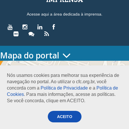
Acesse aqui a área dedicada à imprensa.
Mapa do portal
HOME
O CONSELHO
Nós usamos cookies para melhorar sua experiência de
Conselho Diretor
navegação no portal. Ao utilizar o cfc.org.br, você
Nossa Sede
concorda com a
Política de Privacidade
e a
Política de
Planejamento
Cookies
. Para mais informações, acesse as políticas.
Organograma
Se você concorda, clique em ACEITO.
Medalha João Lyra
Presidentes do CFC – Gestões anteriores
PRESIDÊNCIA
ACEITO
O Presidente