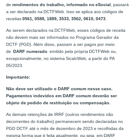
de
rendimentos do trabalho, informado no eSocial
, passará
a ser declarado na DCTFWeb. Isso se aplica aos códigos de
receitas
0561, 0588, 1889, 3533, 3562, 0610, 0473
.
Ao serem declarados na DCTFWeb, esses códigos de receita
não devem mais ser informados no Programa Gerador da
DCTF (PGD). Além disso, passam a ser pagos por meio
de
DARF numerado
emitido pela própria DCTFWeb ou,
excepcionalmente, no sistema SicalcWeb, a partir do PA
05/2023.
Importante:
Não deve ser utilizado o DARF comum nesse caso.
Pagamentos indevidos em DARF comum deverão ser
objeto de pedido de restituição ou compensação.
As demais retenções de IRRF (outros rendimentos não
decorrentes do trabalho) permanecem sendo declaradas no
PGD DCTF até o mês de dezembro de 2023 e recolhidas da
mesma forma que é feita atualmente, ou seja, em DARF