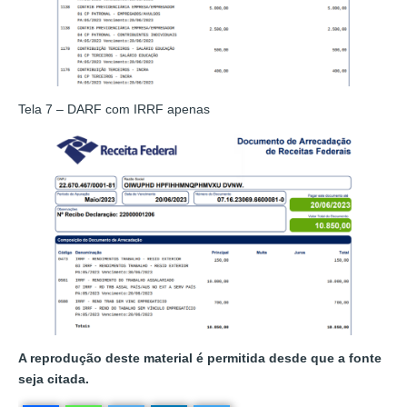
Tela 7 – DARF com IRRF apenas
A reprodução deste material é permitida desde que a fonte
seja citada.