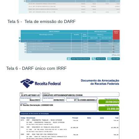
Tela 5 - Tela de emissão do DARF
Tela 6 - DARF único com IRRF