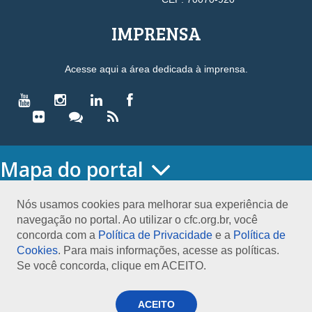
IMPRENSA
Acesse aqui a área dedicada à imprensa.
Mapa do portal
HOME
O CONSELHO
Nós usamos cookies para melhorar sua experiência de
navegação no portal. Ao utilizar o cfc.org.br, você
Conselho Diretor
concorda com a
Política de Privacidade
e a
Política de
Nossa Sede
Cookies
. Para mais informações, acesse as políticas.
Planejamento
Se você concorda, clique em ACEITO.
Organograma
Medalha João Lyra
Presidentes do CFC – Gestões anteriores
ACEITO