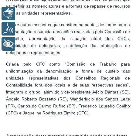
vai definir as nomenclaturas e a formas de repasse de recursos
para as unidades representativas.
Libras
Dentre outros assuntos que constam na pauta, destaque para a
Voz
apresentação resumida das ações realizadas pela Comissão de
Trabalho; apresentação da situação atual dos CRCs;
+ Acessibilidade
quantidade de delegacias; e definição das atribuições de
delegados e representantes.
Criada pelo CFC como “Comissão de Trabalho para
uniformização da denominação e forma de custeio das
unidades representativas dos Conselhos Regionais de
Contabilidade fora dos locais e de suas respectivas sedes”,
integram o grupo, além do vice-presidente Aécio Dantas (SE),
Ângelo Roberto Bozzetto (RS), Wanderlucio dos Santos Leite
(PR), Carlos do Carmo Rufino (SP), Frederico Loureiro Coelho
(CFC) e Jaqueline Rodrigues Elmiro (CFC).
A reprodução deste material é permitida desde que a fonte