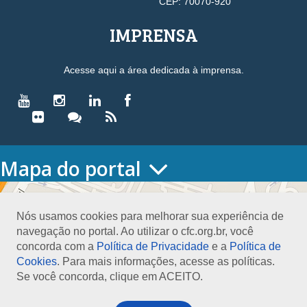
CEP: 70070-920
IMPRENSA
Acesse aqui a área dedicada à imprensa.
Mapa do portal
HOME
O CONSELHO
Nós usamos cookies para melhorar sua experiência de
Conselho Diretor
navegação no portal. Ao utilizar o cfc.org.br, você
Nossa Sede
concorda com a
Política de Privacidade
e a
Política de
Planejamento
Cookies
. Para mais informações, acesse as políticas.
Organograma
Se você concorda, clique em ACEITO.
Medalha João Lyra
Presidentes do CFC – Gestões anteriores