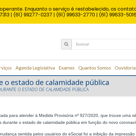
operante. Enquanto o serviço é restabelecido, os contato
7313 | (61) 99277-0237 | (61) 99633-2770 | (61) 99633-501
rviços
Agenda Legislativa
Exames
Quantos Somos
Ouvidoria
te o estado de calamidade pública
O DURANTE O ESTADO DE CALAMIDADE PÚBLICA
ptada para atender à Medida Provisória nº 927/2020, que trouxe uma sé
 durante o estado de calamidade pública em função do novo coronaví
l mudança sentida pelos usuários do eSocial foi a inibição da impressão 