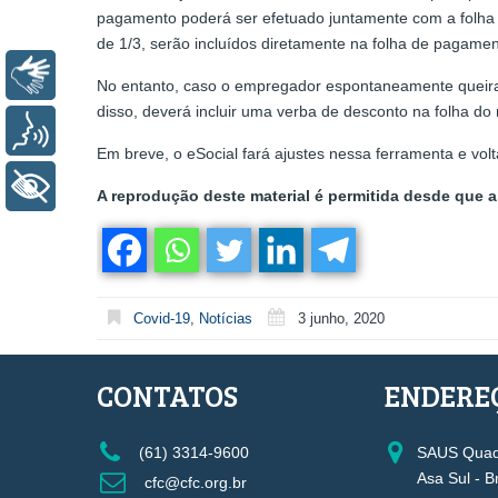
pagamento poderá ser efetuado juntamente com a folha d
de 1/3, serão incluídos diretamente na folha de pagame
Libras
No entanto, caso o empregador espontaneamente queira
disso, deverá incluir uma verba de desconto na folha do 
Voz
Em breve, o eSocial fará ajustes nessa ferramenta e vol
+ Acessibilidade
A reprodução deste material é permitida desde que a 
Covid-19
,
Notícias
3 junho, 2020
CONTATOS
ENDERE
(61) 3314-9600
SAUS Quadr
Asa Sul - B
cfc@cfc.org.br