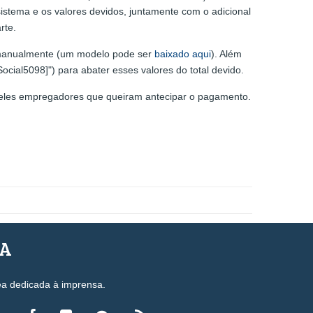
istema e os valores devidos, juntamente com o adicional
rte.
 manualmente (um modelo pode ser
baixado aqui
). Além
ocial5098]") para abater esses valores do total devido.
aqueles empregadores que queiram antecipar o pagamento.
SA
ea dedicada à imprensa.