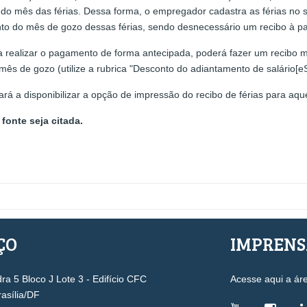
o mês das férias. Dessa forma, o empregador cadastra as férias no s
nto do mês de gozo dessas férias, sendo desnecessário um recibo à pa
 realizar o pagamento de forma antecipada, poderá fazer um recibo
mês de gozo (utilize a rubrica "Desconto do adiantamento de salário[eS
tará a disponibilizar a opção de impressão do recibo de férias para 
fonte seja citada.
ÇO
IMPREN
a 5 Bloco J Lote 3 - Edifício CFC
Acesse aqui a ár
rasília/DF