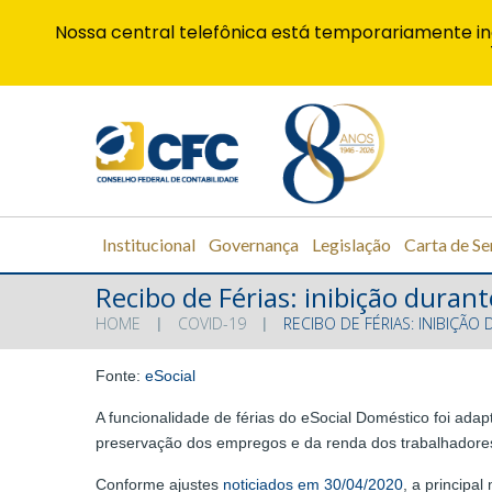
Nossa central telefônica está temporariamente in
Institucional
Governança
Legislação
Carta de Se
Recibo de Férias: inibição duran
HOME
COVID-19
RECIBO DE FÉRIAS: INIBIÇÃ
Fonte:
eSocial
A funcionalidade de férias do eSocial Doméstico foi ada
preservação dos empregos e da renda dos trabalhadores
Conforme ajustes
noticiados em 30/04/2020
, a principa