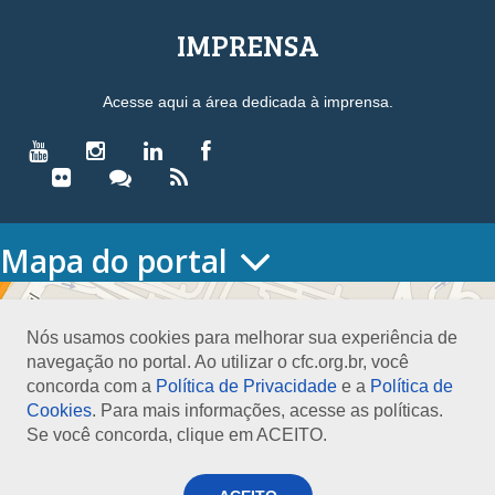
IMPRENSA
Acesse aqui a área dedicada à imprensa.
Mapa do portal
HOME
O CONSELHO
Nós usamos cookies para melhorar sua experiência de
Conselho Diretor
navegação no portal. Ao utilizar o cfc.org.br, você
Nossa Sede
concorda com a
Política de Privacidade
e a
Política de
Planejamento
Cookies
. Para mais informações, acesse as políticas.
Organograma
Se você concorda, clique em ACEITO.
Medalha João Lyra
Presidentes do CFC – Gestões anteriores