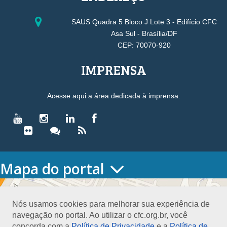
SAUS Quadra 5 Bloco J Lote 3 - Edifício CFC
Asa Sul - Brasília/DF
CEP: 70070-920
IMPRENSA
Acesse aqui a área dedicada à imprensa.
Mapa do portal
HOME
O CONSELHO
Nós usamos cookies para melhorar sua experiência de
Conselho Diretor
navegação no portal. Ao utilizar o cfc.org.br, você
Nossa Sede
concorda com a
Política de Privacidade
e a
Política de