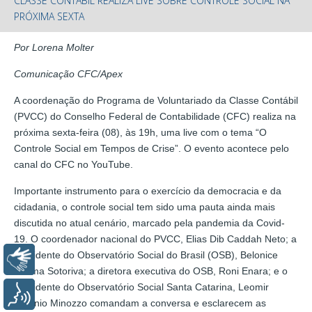
CLASSE CONTÁBIL REALIZA LIVE SOBRE CONTROLE SOCIAL NA
PRÓXIMA SEXTA
Por Lorena Molter
Comunicação CFC/Apex
A coordenação do Programa de Voluntariado da Classe Contábil
(PVCC) do Conselho Federal de Contabilidade (CFC) realiza na
próxima sexta-feira (08), às 19h, uma live com o tema “O
Controle Social em Tempos de Crise”. O evento acontece pelo
canal do CFC no YouTube.
Importante instrumento para o exercício da democracia e da
cidadania, o controle social tem sido uma pauta ainda mais
discutida no atual cenário, marcado pela pandemia da Covid-
19. O coordenador nacional do PVCC, Elias Dib Caddah Neto; a
presidente do Observatório Social do Brasil (OSB), Belonice
Libras
Fátima Sotoriva; a diretora executiva do OSB, Roni Enara; e o
presidente do Observatório Social Santa Catarina, Leomir
Voz
Antônio Minozzo comandam a conversa e esclarecem as