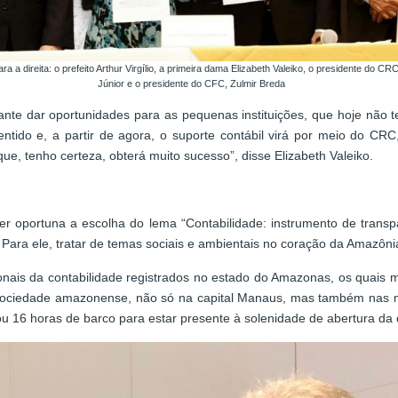
a a direita: o prefeito Arthur Virgílio, a primeira dama Elizabeth Valeiko, o presidente do C
Júnior e o presidente do CFC, Zulmir Breda
nte dar oportunidades para as pequenas instituições, que hoje não t
ntido e, a partir de agora, o suporte contábil virá por meio do CR
e, tenho certeza, obterá muito sucesso”, disse Elizabeth Valeiko.
ser oportuna a escolha do lema “Contabilidade: instrumento de transp
ara ele, tratar de temas sociais e ambientais no coração da Amazônia 
sionais da contabilidade registrados no estado do Amazonas, os quai
ociedade amazonense, não só na capital Manaus, mas também nas mai
u 16 horas de barco para estar presente à solenidade de abertura da