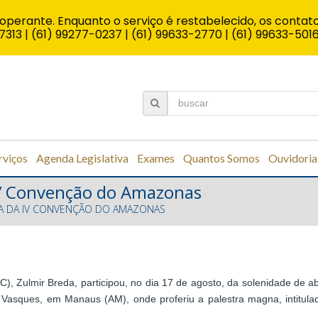
operante. Enquanto o serviço é restabelecido, os contato
7313 | (61) 99277-0237 | (61) 99633-2770 | (61) 99633-501
rviços
Agenda Legislativa
Exames
Quantos Somos
Ouvidoria
 IV Convenção do Amazonas
IPA DA IV CONVENÇÃO DO AMAZONAS
C), Zulmir Breda, participou, no dia 17 de agosto, da solenidade de 
Vasques, em Manaus (AM), onde proferiu a palestra magna, intitulada