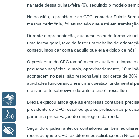
na tarde dessa quinta-feira (6), seguindo o modelo sem
Na ocasião, o presidente do CFC, contador Zulmir Bred
mesma cerimônia, foi anunciado que está em tramitação
Durante a apresentação, que aconteceu de forma virtual,
uma forma geral, teve de fazer um trabalho de adaptaç
conseguimos dar conta daquilo que era exigido de nós”, 
O presidente do CFC também contextualizou o impacto da
pequenos negócios, e mais, aproximadamente, 10 milhõ
acontecem no país, são responsáveis por cerca de 30% 
atividades funcionando era uma questão fundamental par
efetivamente sobreviver durante a crise”, ressaltou.
Libras
Breda explicou ainda que as empresas contábeis precisa
presidente do CFC ressaltou que os profissionais precis
Voz
garantir a preservação do emprego e da renda.
Segundo o palestrante, os contadores também auxiliaram
+ Acessibilidade
recordou que o CFC fez diferentes solicitações à Receit