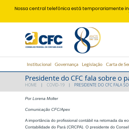
Nossa central telefônica está temporariamente in
Institucional
Governança
Legislação
Carta de Se
Presidente do CFC fala sobre o p
HOME
COVID-19
PRESIDENTE DO CFC FALA S
Por Lorena Molter
Comunicação CFC/Apex
A importância do profissional contábil na retomada da 
Contabilidade do Pará (CRCPA). O presidente do Conselho