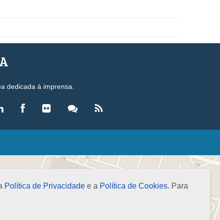
SA
ea dedicada à imprensa.
LEGISLAÇÃO
eis
ecretos-Lei
 a
Política de Privacidade
e a
Política de Cookies
. Para
esoluções
ormas Brasileiras de Contabilidade
nstruções Normativas