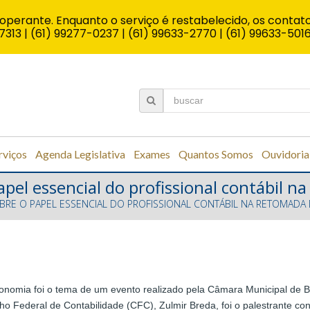
operante. Enquanto o serviço é restabelecido, os contato
7313 | (61) 99277-0237 | (61) 99633-2770 | (61) 99633-501
rviços
Agenda Legislativa
Exames
Quantos Somos
Ouvidoria
apel essencial do profissional contábil 
OBRE O PAPEL ESSENCIAL DO PROFISSIONAL CONTÁBIL NA RETOMADA
economia foi o tema de um evento realizado pela Câmara Municipal de
 Federal de Contabilidade (CFC), Zulmir Breda, foi o palestrante conv