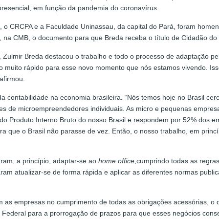
ipresencial, em função da pandemia do coronavírus.
a, o CRCPA e a Faculdade Uninassau, da capital do Pará, foram homen
, na CMB, o documento para que Breda receba o título de Cidadão do
 Zulmir Breda destacou o trabalho e todo o processo de adaptação pel
ão muito rápido para esse novo momento que nós estamos vivendo. Is
afirmou.
 contabilidade na economia brasileira. “Nós temos hoje no Brasil ce
es de microempreendedores individuais. As micro e pequenas empres
do Produto Interno Bruto do nosso Brasil e respondem por 52% dos e
a que o Brasil não parasse de vez. Então, o nosso trabalho, em princ
ram, a princípio, adaptar-se ao
home office
,cumprindo todas as regras
aram atualizar-se de forma rápida e aplicar as diferentes normas publi
 as empresas no cumprimento de todas as obrigações acessórias, o qu
a Federal para a prorrogação de prazos para que esses negócios conseg