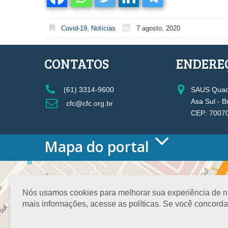
Covid-19
,
Notícias
7 agosto, 2020
CONTATOS
ENDERE
(61) 3314-9600
SAUS Quadr
Asa Sul - B
cfc@cfc.org.br
CEP: 7007
Mapa do portal
HOME
O CONSELHO
Conselho Diretor
Nós usamos cookies para melhorar sua experiência de nav
Nossa Sede
mais informações, acesse as políticas. Se você concord
Planejamento
Organograma