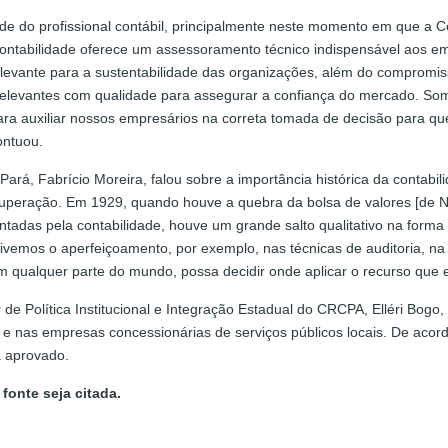
e do profissional contábil, principalmente neste momento em que a C
a contabilidade oferece um assessoramento técnico indispensável aos 
evante para a sustentabilidade das organizações, além do compromis
elevantes com qualidade para assegurar a confiança do mercado. So
para auxiliar nossos empresários na correta tomada de decisão para q
pontuou.
ará, Fabrício Moreira, falou sobre a importância histórica da contab
uperação. Em 1929, quando houve a quebra da bolsa de valores [de Nov
ntadas pela contabilidade, houve um grande salto qualitativo na forma
 tivemos o aperfeiçoamento, por exemplo, nas técnicas de auditoria, na
 qualquer parte do mundo, possa decidir onde aplicar o recurso que ele
 de Política Institucional e Integração Estadual do CRCPA, Elléri Bog
as e nas empresas concessionárias de serviços públicos locais. De ac
á aprovado.
fonte seja citada.