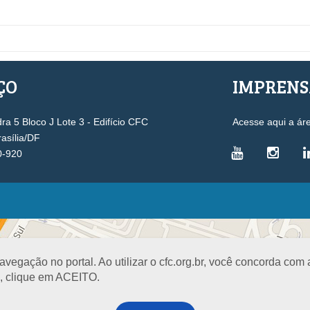
ÇO
IMPREN
a 5 Bloco J Lote 3 - Edifício CFC
Acesse aqui a ár
rasília/DF
0-920
VICE-PRESIDÊNCIAS
Administrativa
L
Controle Interno
D
egação no portal. Ao utilizar o cfc.org.br, você concorda com
Desenvolvimento Profissional
R
a, clique em ACEITO.
Governança e Gestão Estratégica
N
Fiscalização, Ética e Disciplina
I