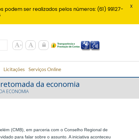
X
s podem ser realizados pelos números: (61) 99127-
6
Licitações
Serviços Online
na retomada da economia
 DA ECONOMIA
 Belém (CMB), em parceria com o Conselho Regional de
idado para falar sobre o assunto. A iniciativa aconteceu