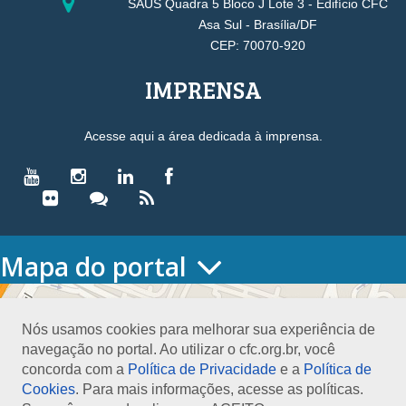
SAUS Quadra 5 Bloco J Lote 3 - Edifício CFC
Asa Sul - Brasília/DF
CEP: 70070-920
IMPRENSA
Acesse aqui a área dedicada à imprensa.
Mapa do portal
HOME
O CONSELHO
Nós usamos cookies para melhorar sua experiência de
Conselho Diretor
navegação no portal. Ao utilizar o cfc.org.br, você
Nossa Sede
concorda com a
Política de Privacidade
e a
Política de
Planejamento
Cookies
. Para mais informações, acesse as políticas.
Organograma