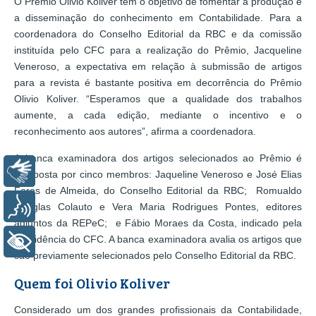
O Prêmio Olivio Koliver tem o objetivo de fomentar a produção e
a disseminação do conhecimento em Contabilidade. Para a
coordenadora do Conselho Editorial da RBC e da comissão
instituída pelo CFC para a realização do Prêmio, Jacqueline
Veneroso, a expectativa em relação à submissão de artigos
para a revista é bastante positiva em decorrência do Prêmio
Olivio Koliver. “Esperamos que a qualidade dos trabalhos
aumente, a cada edição, mediante o incentivo e o
reconhecimento aos autores”, afirma a coordenadora.
A banca examinadora dos artigos selecionados ao Prêmio é
Libras
composta por cinco membros: Jaqueline Veneroso e José Elias
Feres de Almeida, do Conselho Editorial da RBC; Romualdo
Voz
Douglas Colauto e Vera Maria Rodrigues Pontes, editores
adjuntos da REPeC; e Fábio Moraes da Costa, indicado pela
Presidência do CFC. A banca examinadora avalia os artigos que
+ Acessibilidade
são previamente selecionados pelo Conselho Editorial da RBC.
Quem foi Olivio Koliver
Considerado um dos grandes profissionais da Contabilidade,