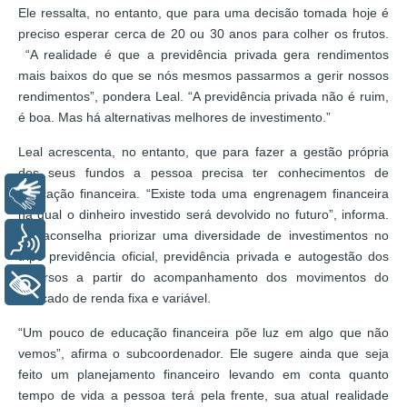
Ele ressalta, no entanto, que para uma decisão tomada hoje é
preciso esperar cerca de 20 ou 30 anos para colher os frutos.
“A realidade é que a previdência privada gera rendimentos
mais baixos do que se nós mesmos passarmos a gerir nossos
rendimentos”, pondera Leal. “A previdência privada não é ruim,
é boa. Mas há alternativas melhores de investimento.”
Leal acrescenta, no entanto, que para fazer a gestão própria
dos seus fundos a pessoa precisa ter conhecimentos de
educação financeira. “Existe toda uma engrenagem financeira
Libras
na qual o dinheiro investido será devolvido no futuro”, informa.
Ele aconselha priorizar uma diversidade de investimentos no
Voz
tripé previdência oficial, previdência privada e autogestão dos
recursos a partir do acompanhamento dos movimentos do
+ Acessibilidade
mercado de renda fixa e variável.
“Um pouco de educação financeira põe luz em algo que não
vemos”, afirma o subcoordenador. Ele sugere ainda que seja
feito um planejamento financeiro levando em conta quanto
tempo de vida a pessoa terá pela frente, sua atual realidade