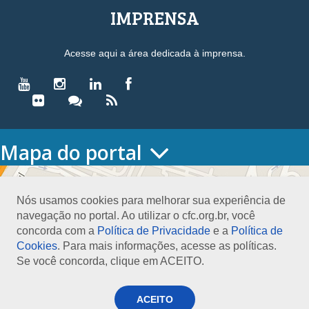
IMPRENSA
Acesse aqui a área dedicada à imprensa.
Mapa do portal
HOME
O CONSELHO
Nós usamos cookies para melhorar sua experiência de
Conselho Diretor
navegação no portal. Ao utilizar o cfc.org.br, você
Nossa Sede
concorda com a
Política de Privacidade
e a
Política de
Planejamento
Cookies
. Para mais informações, acesse as políticas.
Organograma
Se você concorda, clique em ACEITO.
Medalha João Lyra
Presidentes do CFC – Gestões anteriores
PRESIDÊNCIA
ACEITO