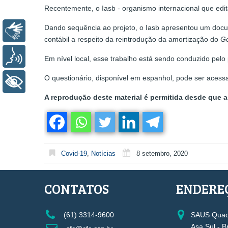
Recentemente, o Iasb - organismo internacional que edit
Dando sequência ao projeto, o Iasb apresentou um docum
Libras
contábil a respeito da reintrodução da amortização do
Go
Voz
Em nível local, esse trabalho está sendo conduzido pelo
O questionário, disponível em espanhol, pode ser acessa
+ Acessibilidade
A reprodução deste material é permitida desde que a 
Covid-19
,
Notícias
8 setembro, 2020
CONTATOS
ENDERE
(61) 3314-9600
SAUS Quadr
Asa Sul - B