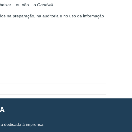
 baixar – ou não – o
Goodwill
.
os na preparação, na auditoria e no uso da informação
SA
ea dedicada à imprensa.