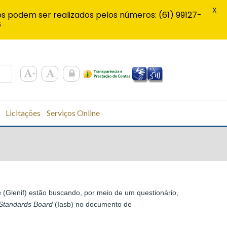
X
s podem ser realizados pelos números: (61) 99127-
6
Licitações
Serviços Online
a
(Glenif) estão buscando, por meio de um questionário,
 Standards Board
(Iasb) no documento de