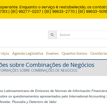
operante. Enquanto o serviço é restabelecido, os contato
7313 | (61) 99277-0237 | (61) 99633-2770 | (61) 99633-501
rviços
Agenda Legislativa
Exames
Quantos Somos
Ouvidoria
ções sobre Combinações de Negócios
INFORMAÇÕES SOBRE COMBINAÇÕES DE NEGÓCIOS
po Latinoamericano de Emisores de Normas de Información Financier
 sobre os questionamentos apresentados pelo
International Accounting
velar, Plusvalía y Deterioro de Valor
.