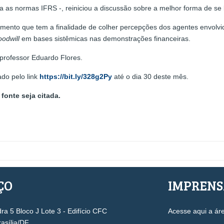
a as normas IFRS -, reiniciou a discussão sobre a melhor forma de se
ento que tem a finalidade de colher percepções dos agentes envolvid
odwill
em bases sistêmicas nas demonstrações financeiras.
 professor Eduardo Flores.
do pelo link
https://bit.ly/328g2Py
até o dia 30 deste mês.
fonte seja citada.
ÇO
IMPREN
a 5 Bloco J Lote 3 - Edifício CFC
Acesse aqui a ár
rasília/DF