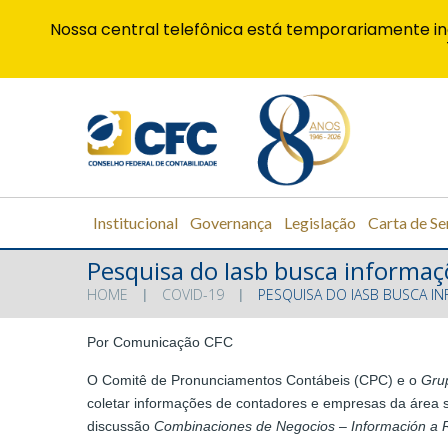
Nossa central telefônica está temporariamente in
Institucional
Governança
Legislação
Carta de Se
Pesquisa do Iasb busca informa
HOME
COVID-19
PESQUISA DO IASB BUSCA 
Por Comunicação CFC
O Comitê de Pronunciamentos Contábeis (CPC) e o
Gru
coletar informações de contadores e empresas da área
discussão
Combinaciones de Negocios – Información a Re