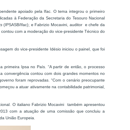
endente apoiado pela Ifac. O tema integrou o primeiro
licadas à Federação da Secretaria do Tesouro Nacional
ts
(IPSASB/Ifac); e Fabrizio Mocavini, auditor e chefe da
e contou com a moderação do vice-presidente Técnico do
gem do vice-presidente Idésio iniciou o painel, que foi
a primeira Ipsa no País. “A partir de então, o processo
e, a convergência contou com dois grandes momentos no
 governo foram reprovadas. “Com o cenário preocupante
meçou a atuar ativamente na contabilidade patrimonial,
ional. O italiano Fabrizio Mocavini também apresentou
m 2013 com a atuação de uma comissão que concluiu a
da União Europeia.