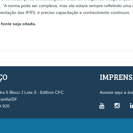
ro. “A norma pode ser complexa, mas ela estará sempre refletindo uma
ementação das IFRS, é preciso capacitação e conhecimento contínuos.
fonte seja citada.
ÇO
IMPREN
a 5 Bloco J Lote 3 - Edifício CFC
Acesse aqui a ár
rasília/DF
0-920