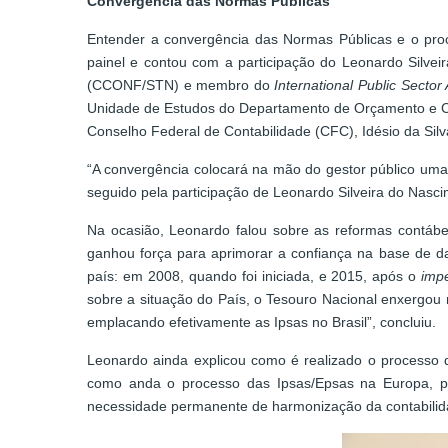
Convergência das Normas Públicas
Entender a convergência das Normas Públicas e o proc
painel e contou com a participação do Leonardo Silve
(CCONF/STN) e membro do
International Public Secto
Unidade de Estudos do Departamento de Orçamento e Con
Conselho Federal de Contabilidade (CFC), Idésio da Silv
“A convergência colocará na mão do gestor público uma 
seguido pela participação de Leonardo Silveira do Nasci
Na ocasião, Leonardo falou sobre as reformas contábeis
ganhou força para aprimorar a confiança na base de d
país: em 2008, quando foi iniciada, e 2015, após o
imp
sobre a situação do País, o Tesouro Nacional enxergou
emplacando efetivamente as Ipsas no Brasil”, concluiu.
Leonardo ainda explicou como é realizado o processo 
como anda o processo das Ipsas/Epsas na Europa, pr
necessidade permanente de harmonização da contabilida