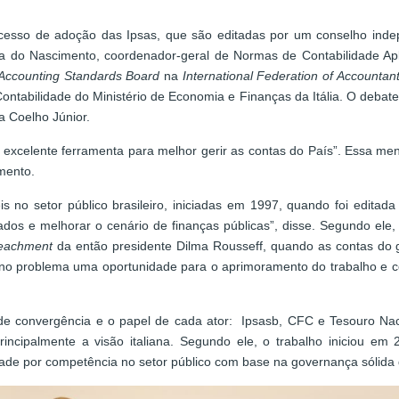
esso de adoção das Ipsas, que são editadas por um conselho indep
ira do Nascimento, coordenador-geral de Normas de Contabilidade Ap
r Accounting Standards Board
na
International Federation of Accountan
tabilidade do Ministério de Economia e Finanças da Itália. O debat
a Coelho Júnior.
excelente ferramenta para melhor gerir as contas do País”. Essa mensa
mento.
 no setor público brasileiro, iniciadas em 1997, quando foi editada 
ados e melhorar o cenário de finanças públicas”, disse. Segundo el
eachment
da então presidente Dilma Rousseff, quando as contas do
 no problema uma oportunidade para o aprimoramento do trabalho e co
de convergência e o papel de cada ator: Ipsasb, CFC e Tesouro Nac
incipalmente a visão italiana. Segundo ele, o trabalho iniciou e
de por competência no setor público com base na governança sólida 