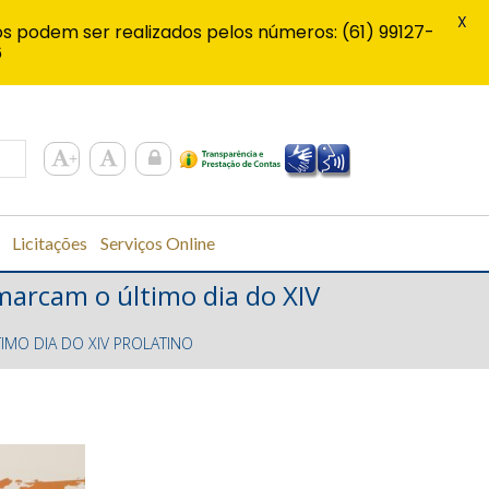
X
s podem ser realizados pelos números: (61) 99127-
6
Licitações
Serviços Online
marcam o último dia do XIV
IMO DIA DO XIV PROLATINO