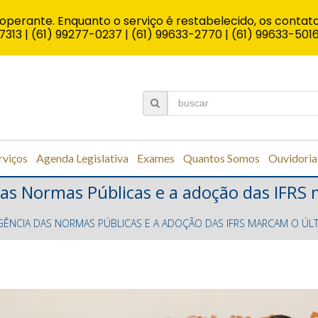
operante. Enquanto o serviço é restabelecido, os contato
7313 | (61) 99277-0237 | (61) 99633-2770 | (61) 99633-501
rviços
Agenda Legislativa
Exames
Quantos Somos
Ouvidoria
das Normas Públicas e a adoção das IFRS 
ÊNCIA DAS NORMAS PÚBLICAS E A ADOÇÃO DAS IFRS MARCAM O ÚLT