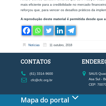
mais eficiente para a credibilidade no mercado financei
reforçou que, para vencer os desafios práticos da impl
A reprodução deste material é permitida desde que a 
Notícias
11 outubro, 2018
CONTATOS
ENDERE
(61) 3314-9600
SAUS Quadr
Asa Sul - B
cfc@cfc.org.br
CEP: 7007
Mapa do portal