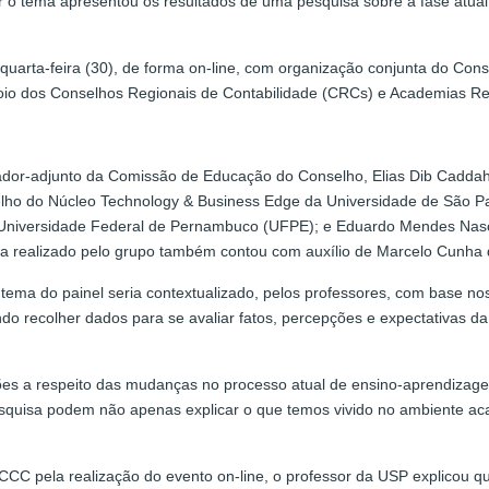
 o tema apresentou os resultados de uma pesquisa sobre a fase atual
quarta-feira (30), de forma on-line, com organização conjunta do Co
poio dos Conselhos Regionais de Contabilidade (CRCs) e Academias Re
ador-adjunto da Comissão de Educação do Conselho, Elias Dib Caddah
lho do Núcleo Technology & Business Edge da Universidade de São Pa
a Universidade Federal de Pernambuco (UFPE); e Eduardo Mendes Nasc
a realizado pelo grupo também contou com auxílio de Marcelo Cunha d
tema do painel seria contextualizado, pelos professores, com base nos
o recolher dados para se avaliar fatos, percepções e expectativas d
ões a respeito das mudanças no processo atual de ensino-aprendizag
esquisa podem não apenas explicar o que temos vivido no ambiente a
C pela realização do evento on-line, o professor da USP explicou que 