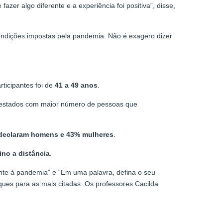
zer algo diferente e a experiência foi positiva”, disse,
ndições impostas pela pandemia. Não é exagero dizer
articipantes foi de
41 a 49 anos
.
 estados com maior número de pessoas que
declaram homens e 43% mulheres
.
no a distância
.
ente à pandemia” e “Em uma palavra, defina o seu
ues para as mais citadas. Os professores Cacilda