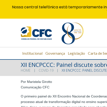
Nossa central telefônica está temporariamente in
Institucional
Governança
Legislação
Carta de Se
XII ENCPCCC: Painel discute sobr
HOME
COVID-19
XII ENCPCCC: PAINEL DISCU
Por Maristela Girotto
Comunicação CFC
O primeiro painel do XII Encontro Nacional de Coordenad
processo atual de transformação digital no ensino superi