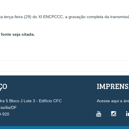
ta terça-feira (29) do XI ENCPCCC, a gravação completa da transmiss
fonte seja citada.
ÇO
IMPREN
a 5 Bloco J Lote 3 - Edifício CFC
Acesse aqui a ár
rasília/DF
0-920