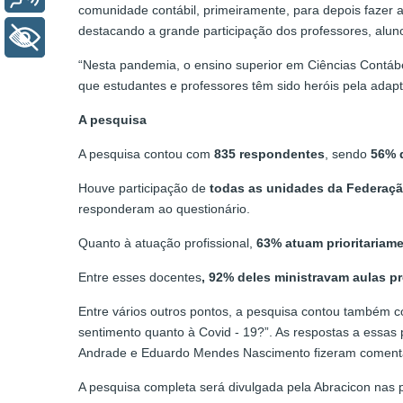
comunidade contábil, primeiramente, para depois fazer a 
destacando a grande participação dos professores, aluno
+ Acessibilidade
“Nesta pandemia, o ensino superior em Ciências Contá
que estudantes e professores têm sido heróis pela ada
A pesquisa
A pesquisa contou com
835 respondentes
, sendo
56% 
Houve participação de
todas as unidades da Federaç
responderam ao questionário.
Quanto à atuação profissional,
63% atuam prioritariam
Entre esses docentes
, 92% deles ministravam aulas p
Entre vários outros pontos, a pesquisa contou também co
sentimento quanto à Covid - 19?”. As respostas a essas
Andrade e Eduardo Mendes Nascimento fizeram comentá
A pesquisa completa será divulgada pela Abracicon nas