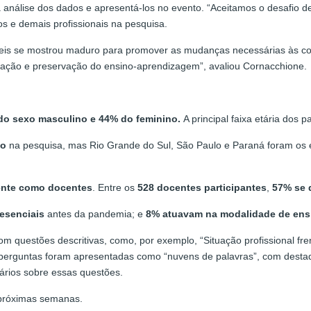
análise dos dados e apresentá-los no evento. “Aceitamos o desafio de fa
s e demais profissionais na pesquisa.
beis se mostrou maduro para promover as mudanças necessárias às co
ptação e preservação do ensino-aprendizagem”, avaliou Cornacchione.
do sexo masculino e 44% do feminino.
A principal faixa etária dos p
ão
na pesquisa, mas Rio Grande do Sul, São Paulo e Paraná foram os
ente como docentes
. Entre os
528 docentes participantes
,
57% se 
resenciais
antes da pandemia; e
8% atuavam na modalidade de ensi
m questões descritivas, como, por exemplo, “Situação profissional fr
 perguntas foram apresentadas como “nuvens de palavras”, com destaq
rios sobre essas questões.
 próximas semanas.