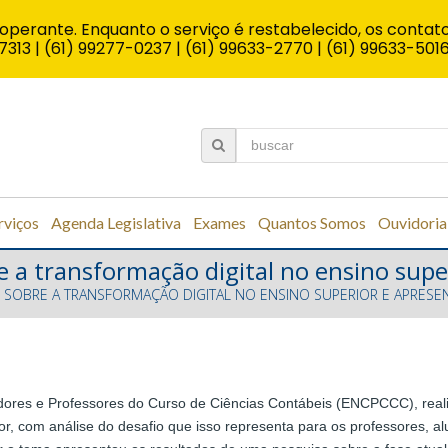
operante. Enquanto o serviço é restabelecido, os contato
7313 | (61) 99277-0237 | (61) 99633-2770 | (61) 99633-501
rviços
Agenda Legislativa
Exames
Quantos Somos
Ouvidoria
e a transformação digital no ensino supe
TE SOBRE A TRANSFORMAÇÃO DIGITAL NO ENSINO SUPERIOR E APRESE
ores e Professores do Curso de Ciências Contábeis (ENCPCCC), realiza
or, com análise do desafio que isso representa para os professores, alu