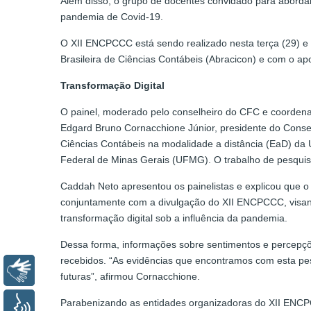
Além disso, o grupo de docentes convidado para abordar
pandemia de Covid-19.
O XII ENCPCCC está sendo realizado nesta terça (29) e 
Brasileira de Ciências Contábeis (Abracicon) e com o a
Transformação Digital
O painel, moderado pelo conselheiro do CFC e coorden
Edgard Bruno Cornacchione Júnior, presidente do Conse
Ciências Contábeis na modalidade a distância (EaD) d
Federal de Minas Gerais (UFMG). O trabalho de pesquis
Caddah Neto apresentou os painelistas e explicou que o 
conjuntamente com a divulgação do XII ENCPCCC, visand
transformação digital sob a influência da pandemia.
Dessa forma, informações sobre sentimentos e percepç
recebidos. “As evidências que encontramos com esta p
Libras
futuras”, afirmou Cornacchione.
Parabenizando as entidades organizadoras do XII ENCPCC
Voz