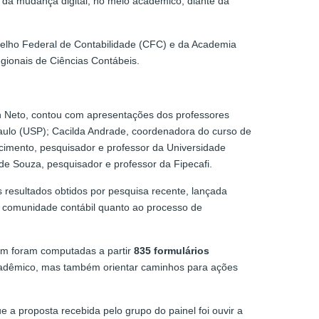
 da mudança digital, no meio acadêmico, diante da
nselho Federal de Contabilidade (CFC) e da Academia
gionais de Ciências Contábeis.
 Neto, contou com apresentações dos professores
ulo (USP); Cacilda Andrade, coordenadora do curso de
imento, pesquisador e professor da Universidade
e Souza, pesquisador e professor da Fipecafi.
 resultados obtidos por pesquisa recente, lançada
a comunidade contábil quanto ao processo de
em foram computadas a partir
835 formulários
cadêmico, mas também orientar caminhos para ações
a proposta recebida pelo grupo do painel foi ouvir a