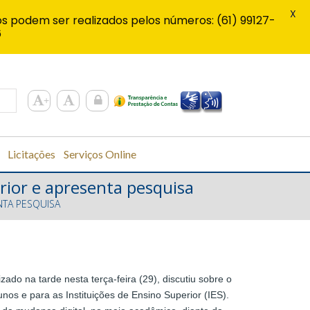
X
s podem ser realizados pelos números: (61) 99127-
6
Licitações
Serviços Online
rior e apresenta pesquisa
NTA PESQUISA
do na tarde nesta terça-feira (29), discutiu sobre o
nos e para as Instituições de Ensino Superior (IES).