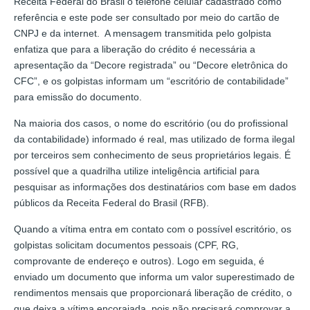
Receita Federal do Brasil o telefone celular cadastrado como
referência e este pode ser consultado por meio do cartão de
CNPJ e da internet. A mensagem transmitida pelo golpista
enfatiza que para a liberação do crédito é necessária a
apresentação da “Decore registrada” ou “Decore eletrônica do
CFC”, e os golpistas informam um “escritório de contabilidade”
para emissão do documento.
Na maioria dos casos, o nome do escritório (ou do profissional
da contabilidade) informado é real, mas utilizado de forma ilegal
por terceiros sem conhecimento de seus proprietários legais. É
possível que a quadrilha utilize inteligência artificial para
pesquisar as informações dos destinatários com base em dados
públicos da Receita Federal do Brasil (RFB).
Quando a vítima entra em contato com o possível escritório, os
golpistas solicitam documentos pessoais (CPF, RG,
comprovante de endereço e outros). Logo em seguida, é
enviado um documento que informa um valor superestimado de
rendimentos mensais que proporcionará liberação de crédito, o
que deixa a vítima encorajada, pois não precisará comprovar a