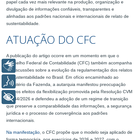
papel cada vez mais relevante na produção, organização e
divulgação de informações confiáveis, transparentes e
alinhadas aos padrões nacionais e internacionais de relato de
sustentabilidade.
ATUAÇÃO DO CFC
A publicação do artigo ocorre em um momento em que o
Conselho Federal de Contabilidade (CFC) também acompanha
Libras
as discussões sobre a evolução da regulamentação dos relatos
de sustentabilidade no Brasil. Em ofício encaminhado ao
Voz
Ministério da Fazenda, a autarquia manifestou preocupação
com os efeitos da flexibilização promovida pela Resolução CVM
+ Acessibilidade
nº 244/2026 e defendeu a adoção de um regime de transição
que preserve a comparabilidade das informações, a segurança
jurídica e o processo de convergência aos padrões
internacionais.
Na manifestação
, o CFC propõe que o modelo seja aplicado de
forma temporária, nos exercícios de 2026 e 2027, com o