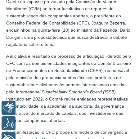
Diante do impasse provocado pela Comissão de Valores
Mobiliários (CVM) ao tornar facultativos os reportes de
sustentabilidade das companhias abertas, o presidente do
Conselho Federal de Contabilidade (CFC), Joaquim Bezerra,
encaminhou na quinta-feira (18) ao ministro da Fazenda, Dario
Durigan, uma proposta técnica que busca destravar o debate
regulatório sobre o tema.
A iniciativa é resultado de processo de articulação liderado pelo
CFC com as demais entidades integrantes do Comitê Brasileiro
de Pronunciamentos de Sustentabilidade (CBPS), responsável
pela emissão dos pronunciamentos técnicos brasileiros de
sustentabilidade alinhados às normas internacionais emitidas
pelo
International Sustainability Standards Board (ISSB)
.
Instituído em 2022, o Comitê reúne entidades representativas
da contabilidade, da academia, da auditoria, da governança
Libras
corporativa, do mercado de capitais, dos investidores e das
próprias companhias abertas
.
Voz
Na manifestação, o CFC propõe um modelo de convergência
+ Acessibilidade