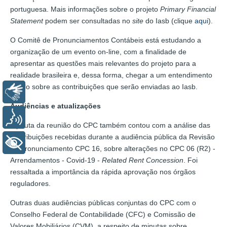
portuguesa. Mais informações sobre o projeto
Primary Financial
Statement
podem ser consultadas no
site
do Iasb (clique
aqui
).
O Comitê de Pronunciamentos Contábeis está estudando a
organização de um evento on-line, com a finalidade de
apresentar as questões mais relevantes do projeto para a
realidade brasileira e, dessa forma, chegar a um entendimento
amplo sobre as contribuições que serão enviadas ao Iasb.
Libras
Audiências e atualizações
Voz
A pauta da reunião do CPC também contou com a análise das
contribuições recebidas durante a audiência pública da Revisão
+ Acessibilidade
de Pronunciamento CPC 16, sobre alterações no CPC 06 (R2) -
Arrendamentos - Covid-19 -
Related Rent Concession
. Foi
ressaltada a importância da rápida aprovação nos órgãos
reguladores.
Outras duas audiências públicas conjuntas do CPC com o
Conselho Federal de Contabilidade (CFC) e Comissão de
Valores Mobiliários (CVM), a respeito de minutas sobre