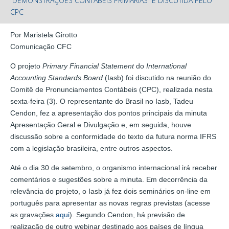
“DEMONSTRAÇÕES CONTÁBEIS PRIMÁRIAS” É DISCUTIDA PELO
CPC
Por Maristela Girotto
Comunicação CFC
O projeto
Primary Financial Statement
do
International
Accounting Standards Board
(Iasb) foi discutido na reunião do
Comitê de Pronunciamentos Contábeis (CPC), realizada nesta
sexta-feira (3). O representante do Brasil no Iasb, Tadeu
Cendon, fez a apresentação dos pontos principais da minuta
Apresentação Geral e Divulgação e, em seguida, houve
discussão sobre a conformidade do texto da futura norma IFRS
com a legislação brasileira, entre outros aspectos.
Até o dia 30 de setembro, o organismo internacional irá receber
comentários e sugestões sobre a minuta. Em decorrência da
relevância do projeto, o Iasb já fez dois seminários on-line em
português para apresentar as novas regras previstas (acesse
as gravações
aqui
). Segundo Cendon, há previsão de
realização de outro webinar destinado aos países de língua