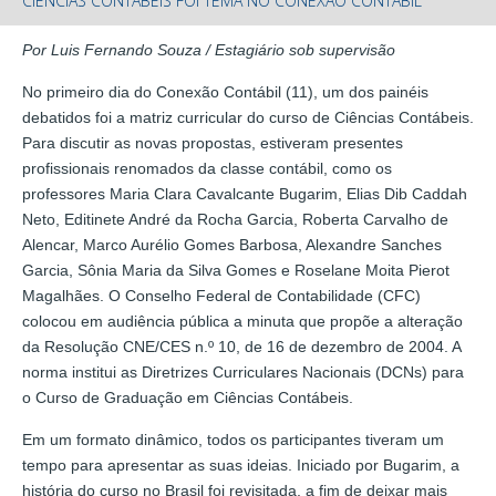
CIÊNCIAS CONTÁBEIS FOI TEMA NO CONEXÃO CONTÁBIL
Por Luis Fernando Souza / Estagiário sob supervisão
No primeiro dia do Conexão Contábil (11), um dos painéis
debatidos foi a matriz curricular do curso de Ciências Contábeis.
Para discutir as novas propostas, estiveram presentes
profissionais renomados da classe contábil, como os
professores Maria Clara Cavalcante Bugarim, Elias Dib Caddah
Neto, Editinete André da Rocha Garcia, Roberta Carvalho de
Alencar, Marco Aurélio Gomes Barbosa, Alexandre Sanches
Garcia, Sônia Maria da Silva Gomes e Roselane Moita Pierot
Magalhães. O Conselho Federal de Contabilidade (CFC)
colocou em audiência pública a minuta que propõe a alteração
da Resolução CNE/CES n.º 10, de 16 de dezembro de 2004. A
norma institui as Diretrizes Curriculares Nacionais (DCNs) para
o Curso de Graduação em Ciências Contábeis.
Em um formato dinâmico, todos os participantes tiveram um
tempo para apresentar as suas ideias. Iniciado por Bugarim, a
história do curso no Brasil foi revisitada, a fim de deixar mais