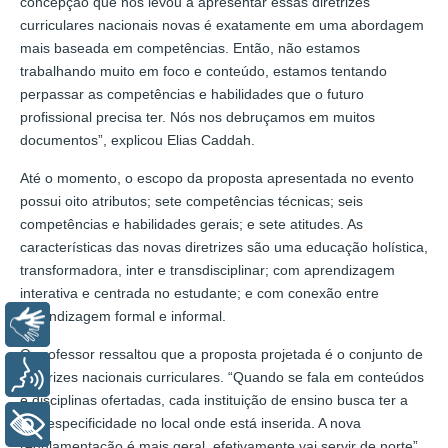
concepção que nos levou a apresentar essas diretrizes
curriculares nacionais novas é exatamente em uma abordagem
mais baseada em competências. Então, não estamos
trabalhando muito em foco e conteúdo, estamos tentando
perpassar as competências e habilidades que o futuro
profissional precisa ter. Nós nos debruçamos em muitos
documentos”, explicou Elias Caddah.
Até o momento, o escopo da proposta apresentada no evento
possui oito atributos; sete competências técnicas; seis
competências e habilidades gerais; e sete atitudes. As
características das novas diretrizes são uma educação holística,
transformadora, inter e transdisciplinar; com aprendizagem
interativa e centrada no estudante; e com conexão entre
aprendizagem formal e informal.
Libras
O professor ressaltou que a proposta projetada é o conjunto de
Voz
diretrizes nacionais curriculares. “Quando se fala em conteúdos
e disciplinas ofertadas, cada instituição de ensino busca ter a
sua especificidade no local onde está inserida. A nova
+ Acessibilidade
regulamentação é mais geral, efetivamente vai servir de norte”,