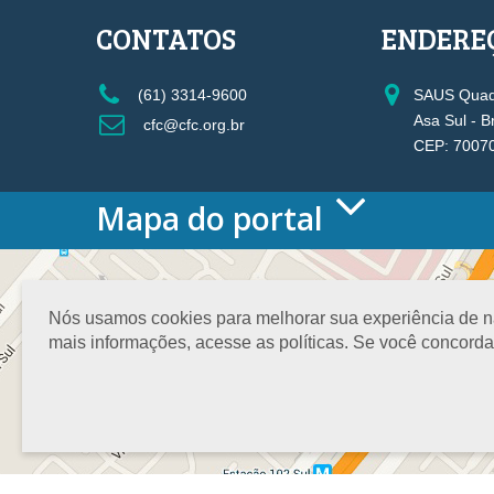
CONTATOS
ENDERE
(61) 3314-9600
SAUS Quadr
Asa Sul - B
cfc@cfc.org.br
CEP: 7007
Mapa do portal
HOME
O CONSELHO
Conselho Diretor
Nós usamos cookies para melhorar sua experiência de nav
Nossa Sede
mais informações, acesse as políticas. Se você concord
Planejamento
Organograma
Medalha João Lyra
Presidentes do CFC – Gestões anteriores
PRESIDÊNCIA
O Presidente