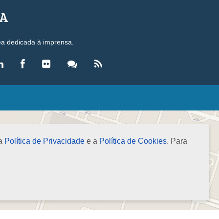
SA
ea dedicada à imprensa.
LEGISLAÇÃO
eis
ecretos-Lei
 a
Política de Privacidade
e a
Política de Cookies
. Para
esoluções
ormas Brasileiras de Contabilidade
nstruções Normativas
úmulas
NOTÍCIAS
gência de Notícias
evista Brasileira de Contabilidade (RBC)