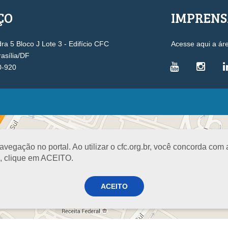
ÇO
IMPREN
a 5 Bloco J Lote 3 - Edifício CFC
Acesse aqui a ár
rasília/DF
0-920
VICE-PRESIDÊNCIAS
Administrativa
L
Controle Interno
D
egação no portal. Ao utilizar o cfc.org.br, você concorda com
Desenvolvimento Profissional
R
a, clique em ACEITO.
Governança e Gestão Estratégica
N
Fiscalização, Ética e Disciplina
I
ACEITO
Técnica
S
Registro
PROJETOS E PROGRAMAS
A
Excelência na Contabilidade
R