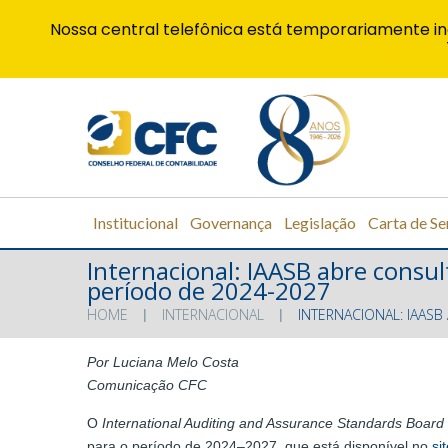
Nossa central telefônica está temporariamente in
Institucional
Governança
Legislação
Carta de Se
Internacional: IAASB abre consul
período de 2024-2027
HOME
INTERNACIONAL
INTERNACIONAL: IAASB
Por Luciana Melo Costa
Comunicação CFC
O
International Auditing and Assurance Standards Board
para o período de 2024–2027, que está disponível no
si