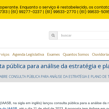
operante. Enquanto o serviço é restabelecido, os contato
7313 | (61) 99277-0237 | (61) 99633-2770 | (61) 99633-501
rviços
Agenda Legislativa
Exames
Quantos Somos
Ouvidoria
ta pública para análise da estratégia e p
 ABRE CONSULTA PÚBLICA PARA ANÁLISE DA ESTRATÉGIA E PLANO DE
(IAASB, na sigla em inglês) lançou consulta pública para a análise da 
te do IAASB
, até o dia 11 de abril de 2023. A proposta tem ênfase 