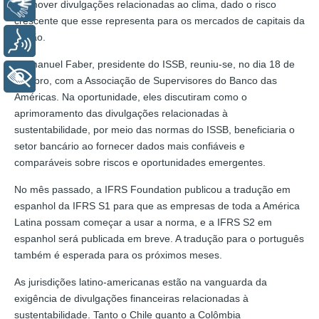
promover divulgações relacionadas ao clima, dado o risco
Libras
crescente que esse representa para os mercados de capitais da
região.
Voz
Emmanuel Faber, presidente do ISSB, reuniu-se, no dia 18 de
+ Acessibilidade
outubro, com a Associação de Supervisores do Banco das
Américas. Na oportunidade, eles discutiram como o
aprimoramento das divulgações relacionadas à
sustentabilidade, por meio das normas do ISSB, beneficiaria o
setor bancário ao fornecer dados mais confiáveis e
comparáveis sobre riscos e oportunidades emergentes.
No mês passado, a IFRS Foundation publicou a tradução em
espanhol da IFRS S1 para que as empresas de toda a América
Latina possam começar a usar a norma, e a IFRS S2 em
espanhol será publicada em breve. A tradução para o português
também é esperada para os próximos meses.
As jurisdições latino-americanas estão na vanguarda da
exigência de divulgações financeiras relacionadas à
sustentabilidade. Tanto o Chile quanto a Colômbia