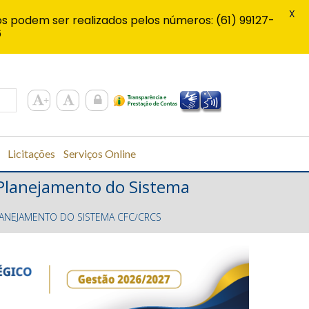
X
s podem ser realizados pelos números: (61) 99127-
6
Licitações
Serviços Online
 Planejamento do Sistema
LANEJAMENTO DO SISTEMA CFC∕CRCS