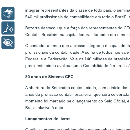
integrar representantes da classe de todo país, o seminá
Libras
540 mil profissionais de contabilidade em todo o Brasil”, 
Bezerra destacou que a força dos representantes do CFC
Voz
Contábil Brasileiro na capital federal, também era o meio
+ Acessibilidade
O contador afirmou que a classe integrada é capaz de t
profissionais da contabilidade. A soma de todos nós val
Federal e a Federação. Vale os 146 milhões de brasileir
presidente ainda avaliou que a Contabilidade é a profis
80 anos de Sistema CFC
A abertura do Seminário contou, ainda, com o início d
anos da profissão contábil brasileira, que será celebrad
momento foi marcado pelo lançamento do Selo Oficial, e
Brasil, alusivo à data.
Lançamentos de livros
O público presente também pôde acompanhar o lançamen