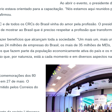
Ao abrir o evento, o presidente
rio estava orientado para a capacitação. “Nós estamos aqui reunidos p
afirmou.
 e de todos os CRCs do Brasil vinha do amor pela profissão. O presi
 de mostrar ao Brasil que é preciso respeitar a profissão que transform
razer benefícios que alcançam toda a sociedade. “Um mais um, mais u
e as 24 milhões de empresas do Brasil, os mais de 35 milhões de MEIs, 
os que fazem parte da população economicamente ativa do país e os ma
são que, por natureza, está a cada momento e em diversos aspectos na
as comemorações dos 80
a em 27 de maio. O
mitido pelos Correios do
to da revista Liderança