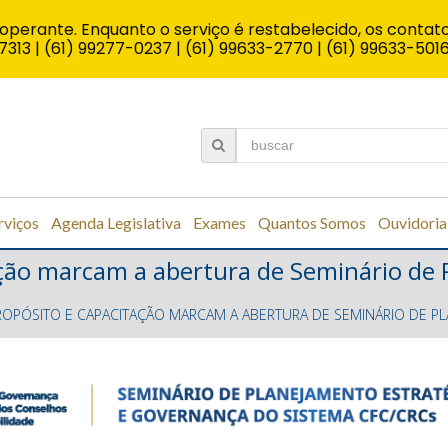
operante. Enquanto o serviço é restabelecido, os contato
7313 | (61) 99277-0237 | (61) 99633-2770 | (61) 99633-501
rviços
Agenda Legislativa
Exames
Quantos Somos
Ouvidoria
tação marcam a abertura de Seminário de
ROPÓSITO E CAPACITAÇÃO MARCAM A ABERTURA DE SEMINÁRIO DE P