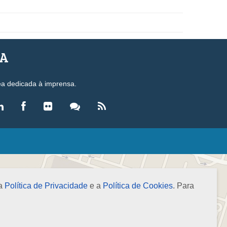
SA
ea dedicada à imprensa.
LEGISLAÇÃO
eis
ecretos-Lei
 a
Política de Privacidade
e a
Política de Cookies
. Para
esoluções
ormas Brasileiras de Contabilidade
nstruções Normativas
úmulas