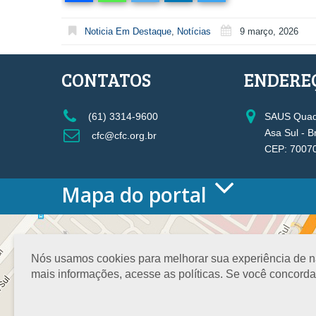
Noticia Em Destaque
,
Notícias
9 março, 2026
CONTATOS
ENDERE
(61) 3314-9600
SAUS Quadr
Asa Sul - B
cfc@cfc.org.br
CEP: 7007
Mapa do portal
HOME
O CONSELHO
Conselho Diretor
Nós usamos cookies para melhorar sua experiência de nav
Nossa Sede
mais informações, acesse as políticas. Se você concord
Planejamento
Organograma
Medalha João Lyra