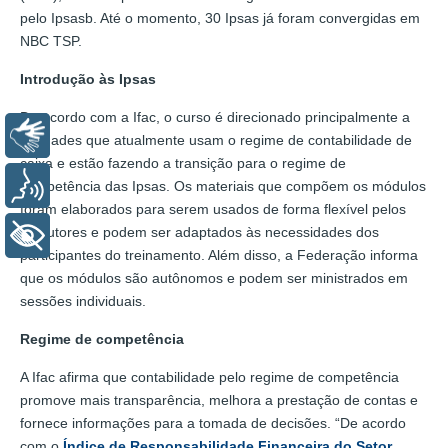
pelo Ipsasb. Até o momento, 30 Ipsas já foram convergidas em
NBC TSP.
Introdução às Ipsas
De acordo com a Ifac, o curso é direcionado principalmente a
Libras
entidades que atualmente usam o regime de contabilidade de
caixa e estão fazendo a transição para o regime de
Voz
competência das Ipsas. Os materiais que compõem os módulos
foram elaborados para serem usados de forma flexível pelos
instrutores e podem ser adaptados às necessidades dos
+ Acessibilidade
participantes do treinamento. Além disso, a Federação informa
que os módulos são autônomos e podem ser ministrados em
sessões individuais.
Regime de competência
A Ifac afirma que contabilidade pelo regime de competência
promove mais transparência, melhora a prestação de contas e
fornece informações para a tomada de decisões. “De acordo
com o
Índice de Responsabilidade Financeira do Setor