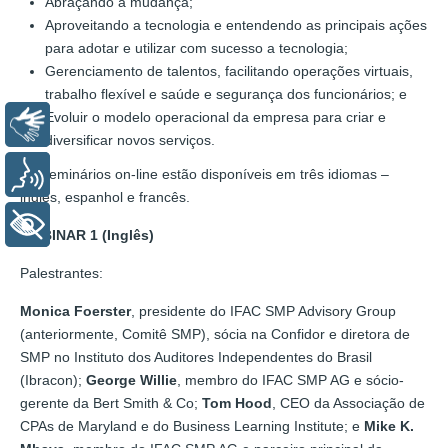
Abraçando a mudança;
Aproveitando a tecnologia e entendendo as principais ações
para adotar e utilizar com sucesso a tecnologia;
Gerenciamento de talentos, facilitando operações virtuais,
trabalho flexível e saúde e segurança dos funcionários; e
Evoluir o modelo operacional da empresa para criar e
Libras
diversificar novos serviços.
Voz
Os seminários on-line estão disponíveis em três idiomas –
inglês, espanhol e francês.
+ Acessibilidade
WEBINAR 1 (Inglês)
Palestrantes:
Monica Foerster
, presidente do IFAC SMP Advisory Group
(anteriormente, Comitê SMP), sócia na Confidor e diretora de
SMP no Instituto dos Auditores Independentes do Brasil
(Ibracon);
George Willie
, membro do IFAC SMP AG e sócio-
gerente da Bert Smith & Co;
Tom Hood
, CEO da Associação de
CPAs de Maryland e do Business Learning Institute; e
Mike K.