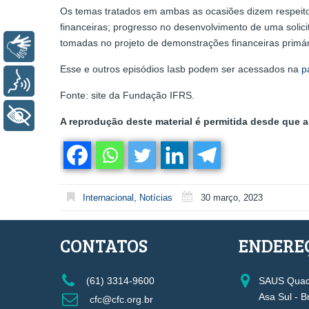
Os temas tratados em ambas as ocasiões dizem respeito 
financeiras; progresso no desenvolvimento de uma solic
tomadas no projeto de demonstrações financeiras primári
Libras
Esse e outros episódios Iasb podem ser acessados na
p
Voz
Fonte: site da Fundação IFRS.
+ Acessibilidade
A reprodução deste material é permitida desde que a 
Internacional
,
Notícias
30 março, 2023
CONTATOS
ENDERE
(61) 3314-9600
SAUS Quadr
Asa Sul - B
cfc@cfc.org.br