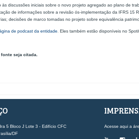
às discussões iniciais sobre o novo projeto agregado ao plano de tra
itação de informações sobre a revisão ós-implementação da IFRS 15 R
as; decisões de marco tomadas no projeto sobre equivalência patrimon
ágina de podcast da entidade
. Eles também estão disponíveis no Spoti
fonte seja citada.
ÇO
IMPREN
a 5 Bloco J Lote 3 - Edifício CFC
Acesse aqui a ár
rasília/DF