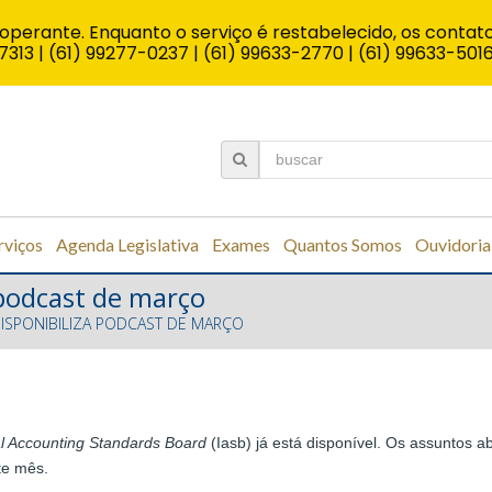
operante. Enquanto o serviço é restabelecido, os contato
7313 | (61) 99277-0237 | (61) 99633-2770 | (61) 99633-501
rviços
Agenda Legislativa
Exames
Quantos Somos
Ouvidoria
a podcast de março
DISPONIBILIZA PODCAST DE MARÇO
al Accounting Standards Board
(Iasb) já está disponível. Os assuntos
ste mês.