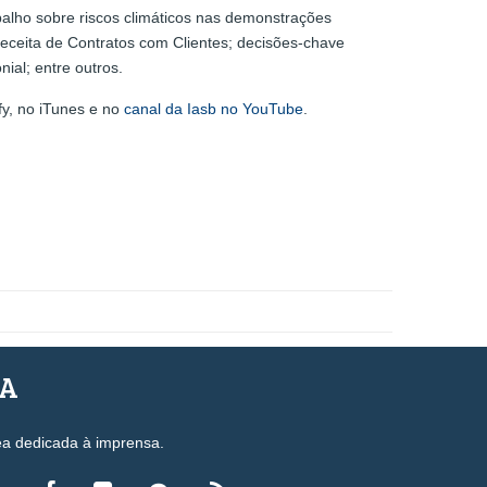
balho sobre riscos climáticos nas demonstrações
eceita de Contratos com Clientes; decisões-chave
ial; entre outros.
fy, no iTunes e no
canal da Iasb no YouTube
.
SA
ea dedicada à imprensa.