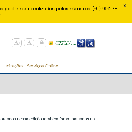
X
s podem ser realizados pelos números: (61) 99127-
6
Licitações
Serviços Online
 abordados nessa edição também foram pautados na