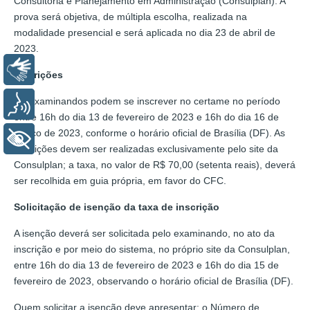
Consultoria e Planejamento em Administração (Consulplan). A
prova será objetiva, de múltipla escolha, realizada na
modalidade presencial e será aplicada no dia 23 de abril de
2023.
Libras
Inscrições
Os examinandos podem se inscrever no certame no período
Voz
entre 16h do dia 13 de fevereiro de 2023 e 16h do dia 16 de
março de 2023, conforme o horário oficial de Brasília (DF). As
+ Acessibilidade
inscrições devem ser realizadas exclusivamente pelo site da
Consulplan; a taxa, no valor de R$ 70,00 (setenta reais), deverá
ser recolhida em guia própria, em favor do CFC.
Solicitação de isenção da taxa de inscrição
A isenção deverá ser solicitada pelo examinando, no ato da
inscrição e por meio do sistema, no próprio site da Consulplan,
entre 16h do dia 13 de fevereiro de 2023 e 16h do dia 15 de
fevereiro de 2023, observando o horário oficial de Brasília (DF).
Quem solicitar a isenção deve apresentar: o Número de