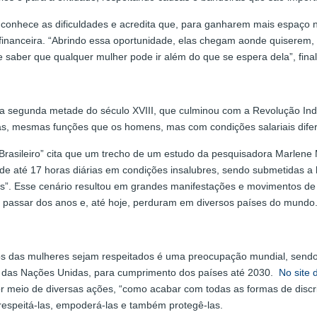
 conhece as dificuldades e acredita que, para ganharem mais espaço n
inanceira. “Abrindo essa oportunidade, elas chegam aonde quiserem, 
 saber que qualquer mulher pode ir além do que se espera dela”, final
 segunda metade do século XVIII, que culminou com a Revolução Indu
as, mesmas funções que os homens, mas com condições salariais difer
Brasileiro” cita que um trecho de um estudo da pesquisadora Marlene 
 de até 17 horas diárias em condições insalubres, sendo submetidas 
”. Esse cenário resultou em grandes manifestações e movimentos de l
passar dos anos e, até hoje, perduram em diversos países do mundo
s das mulheres sejam respeitados é uma preocupação mundial, sendo 
l das Nações Unidas, para cumprimento dos países até 2030.
No site
 meio de diversas ações, “como acabar com todas as formas de discri
respeitá-las, empoderá-las e também protegê-las.