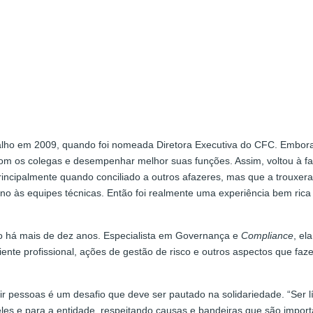
balho em 2009, quando foi nomeada Diretora Executiva do CFC. Embora
 com os colegas e desempenhar melhor suas funções. Assim, voltou à 
 principalmente quando conciliado a outros afazeres, mas que a trouxe
torno às equipes técnicas. Então foi realmente uma experiência bem ric
go há mais de dez anos. Especialista em Governança e
Compliance
, el
ente profissional, ações de gestão de risco e outros aspectos que fa
ir pessoas é um desafio que deve ser pautado na solidariedade. “Ser l
es e para a entidade, respeitando causas e bandeiras que são importa