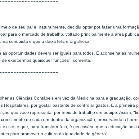
--------------------------------------
meio de seu pai e, naturalmente, decidiu optar por fazer uma formação 
r para o mercado de trabalho, voltado principalmente à área pública. N
ma conquista e que a deixa feliz e orgulhosa.
que as oportunidades devem ser iguais para todos. E aconselha as mul
o de exercermos quaisquer funções”, comenta.
--------------------------------------
her as Ciências Contábeis em vez da Medicina para a graduação, como 
 Hospitalares, por gostar bastante de controlar gastos. É a primeira
tituição que você representa, por meio do trabalho em equipe. Assim, “
o o crescimento de cada um dentro da organização, preservando a harm
 existe
,
e que, para transformá-lo, é necessário que a educação seja
ientes para promover a cultura da igualdade de gênero”.