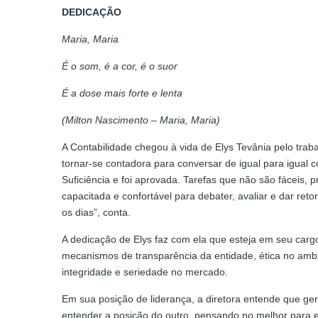
DEDICAÇÃO
Maria, Maria
É o som, é a cor, é o suor
É a dose mais forte e lenta
(Milton Nascimento – Maria, Maria)
A Contabilidade chegou à vida de Elys Tevânia pelo tra
tornar-se contadora para conversar de igual para igual
Suficiência e foi aprovada. Tarefas que não são fáceis,
capacitada e confortável para debater, avaliar e dar re
os dias”, conta.
A dedicação de Elys faz com ela que esteja em seu car
mecanismos de transparência da entidade, ética no ambi
integridade e seriedade no mercado.
Em sua posição de liderança, a diretora entende que ger
entender a posição do outro, pensando no melhor para el