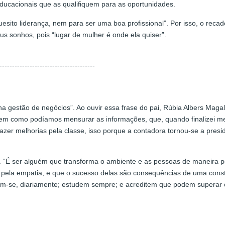
educacionais que as qualifiquem para as oportunidades.
quesito liderança, nem para ser uma boa profissional”. Por isso, o re
s sonhos, pois “lugar de mulher é onde ela quiser”.
--------------------------------------
 gestão de negócios”. Ao ouvir essa frase do pai, Rúbia Albers Maga
 em como podíamos mensurar as informações, que, quando finalizei meu
 fazer melhorias pela classe, isso porque a contadora tornou-se a pre
rar. “É ser alguém que transforma o ambiente e as pessoas de maneira p
pela empatia, e que o sucesso delas são consequências de uma const
ntem-se, diariamente; estudem sempre; e acreditem que podem supera