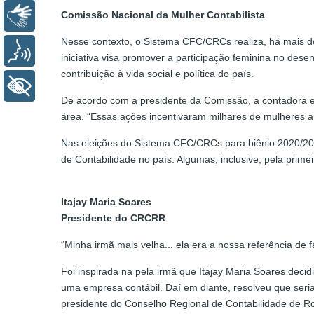
Comissão Nacional da Mulher Contabilista
Libras
Nesse contexto, o Sistema CFC/CRCs realiza, há mais de
Voz
iniciativa visa promover a participação feminina no desen
contribuição à vida social e política do país.
+ Acessibilidade
De acordo com a presidente da Comissão, a contadora e
área. “Essas ações incentivaram milhares de mulheres a 
Nas eleições do Sistema CFC/CRCs para biênio 2020/2021
de Contabilidade no país. Algumas, inclusive, pela prime
Itajay Maria Soares
Presidente do CRCRR
“Minha irmã mais velha... ela era a nossa referência de f
Foi inspirada na pela irmã que Itajay Maria Soares deci
uma empresa contábil. Daí em diante, resolveu que seria
presidente do Conselho Regional de Contabilidade de R