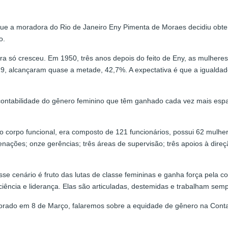
 a moradora do Rio de Janeiro Eny Pimenta de Moraes decidiu obter o 
o.
ileira só cresceu. Em 1950, três anos depois do feito de Eny, as mulh
19, alcançaram quase a metade, 42,7%. A expectativa é que a igualda
a contabilidade do gênero feminino que têm ganhado cada vez mais es
o corpo funcional, era composto de 121 funcionários, possui 62 mul
nações; onze gerências; três áreas de supervisão; três apoios à direção
sse cenário é fruto das lutas de classe femininas e ganha força pela 
ência e liderança. Elas são articuladas, destemidas e trabalham semp
ado em 8 de Março, falaremos sobre a equidade de gênero na Contabi