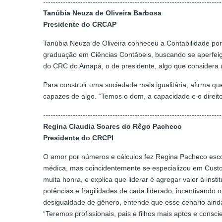
------------------------------------------------------------------------
Tanúbia Neuza de Oliveira Barbosa
Presidente do CRCAP
Tanúbia Neuza de Oliveira conheceu a Contabilidade por 
graduação em Ciências Contábeis, buscando se aperfeiçoa
do CRC do Amapá, o de presidente, algo que considera u
Para construir uma sociedade mais igualitária, afirma 
capazes de algo. “Temos o dom, a capacidade e o direit
------------------------------------------------------------------------
Regina Claudia Soares do Rêgo Pacheco
Presidente do CRCPI
O amor por números e cálculos fez Regina Pacheco escol
médica, mas coincidentemente se especializou em Custos
muita honra, e explica que liderar é agregar valor à ins
potências e fragilidades de cada liderado, incentivand
desigualdade de gênero, entende que esse cenário ainda
“Teremos profissionais, pais e filhos mais aptos e consc