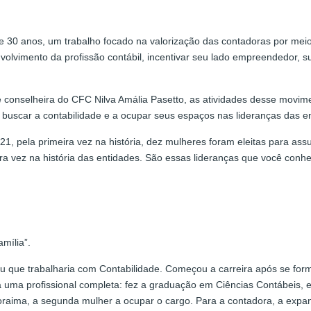
 30 anos, um trabalho focado na valorização das contadoras por meio
volvimento da profissão contábil, incentivar seu lado empreendedor, sua
 conselheira do CFC Nilva Amália Pasetto, as atividades desse movim
buscar a contabilidade e a ocupar seus espaços nas lideranças das en
, pela primeira vez na história, dez mulheres foram eleitas para ass
ira vez na história das entidades. São essas lideranças que você conh
amília”.
diu que trabalharia com Contabilidade. Começou a carreira após se fo
 uma profissional completa: fez a graduação em Ciências Contábeis, esp
oraima, a segunda mulher a ocupar o cargo. Para a contadora, a expa