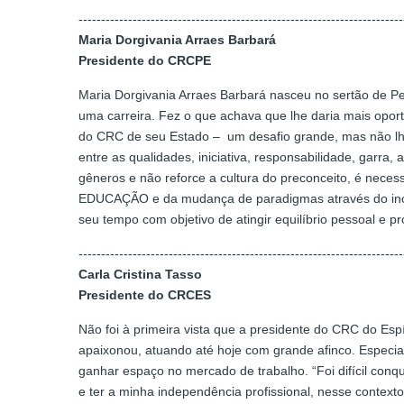
------------------------------------------------------------------------
Maria Dorgivania Arraes Barbará
Presidente do CRCPE
Maria Dorgivania Arraes Barbará nasceu no sertão de Per
uma carreira. Fez o que achava que lhe daria mais oport
do CRC de seu Estado – um desafio grande, mas não lhe fa
entre as qualidades, iniciativa, responsabilidade, garr
gêneros e não reforce a cultura do preconceito, é nece
EDUCAÇÃO e da mudança de paradigmas através do incent
seu tempo com objetivo de atingir equilíbrio pessoal e pr
------------------------------------------------------------------------
Carla Cristina Tasso
Presidente do CRCES
Não foi à primeira vista que a presidente do CRC do Esp
apaixonou, atuando até hoje com grande afinco. Especiali
ganhar espaço no mercado de trabalho. “Foi difícil con
e ter a minha independência profissional, nesse context