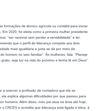
 formações de técnico agrícola ou contábil para iniciar
. Em 2020, foi eleita como a primeira mulher presidente
r, “ser racional sem perder a sensibilidade” e ter,
preenda que o perfil de liderança compete aos dois
ade mais igualitária e justa se dá por meio da
 homem no seio familiar”. Às mulheres, fala: “Planeje
ja grato, seja luz na vida do próximo e tenha fé em Deus”.
r a exercer a profissão de contadora que ela se
l, ela explica algumas dificuldades por que passou para
por homens. Além disso, meu pai atua na área até hoje,
 o CRCES e acredita que liderança está ligada à ética, à