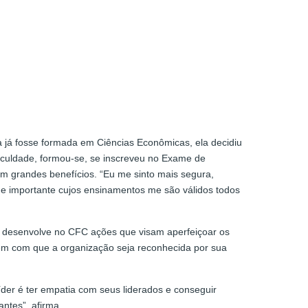
 já fosse formada em Ciências Econômicas, ela decidiu
faculdade, formou-se, se inscreveu no Exame de
ram grandes benefícios. “Eu me sinto mais segura,
a e importante cujos ensinamentos me são válidos todos
a desenvolve no CFC ações que visam aperfeiçoar os
zem com que a organização seja reconhecida por sua
íder é ter empatia com seus liderados e conseguir
ntes”, afirma.