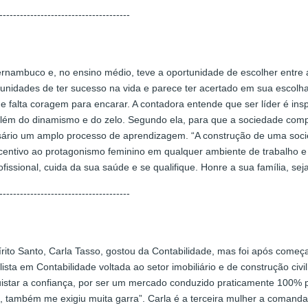
--------------------------------------
nambuco e, no ensino médio, teve a oportunidade de escolher entre as
unidades de ter sucesso na vida e parece ter acertado em sua escolha
lta coragem para encarar. A contadora entende que ser líder é inspira
a, além do dinamismo e do zelo. Segundo ela, para que a sociedade com
ssário um amplo processo de aprendizagem. “A construção de uma socied
ivo ao protagonismo feminino em qualquer ambiente de trabalho e do
ofissional, cuida da sua saúde e se qualifique. Honre a sua família, se
--------------------------------------
írito Santo, Carla Tasso, gostou da Contabilidade, mas foi após começa
sta em Contabilidade voltada ao setor imobiliário e de construção civi
quistar a confiança, por ser um mercado conduzido praticamente 100% 
o, também me exigiu muita garra”. Carla é a terceira mulher a comandar