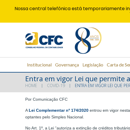
Nossa central telefônica está temporariamente in
Institucional
Governança
Legislação
Carta de Se
Entra em vigor Lei que permite a
HOME
COVID-19
ENTRA EM VIGOR LEI QUE PE
Por Comunicação CFC
A
Lei Complementar nº 174/2020
entrou em vigor nesta 
optantes pelo Simples Nacional.
No Art. 1º, a Lei “autoriza a extinção de créditos trib