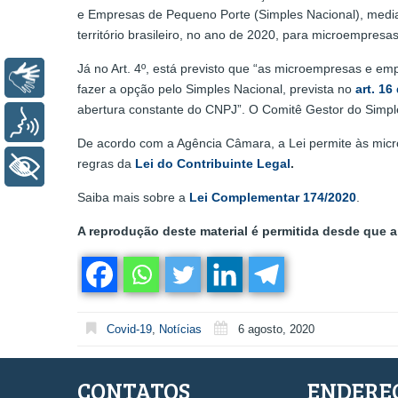
e Empresas de Pequeno Porte (Simples Nacional), median
território brasileiro, no ano de 2020, para microempresa
Já no Art. 4º, está previsto que “as microempresas e e
Libras
fazer a opção pelo Simples Nacional, prevista no
art. 1
abertura constante do CNPJ”. O Comitê Gestor do Simple
Voz
De acordo com a Agência Câmara, a Lei permite às mic
regras da
Lei do Contribuinte Legal
.
+ Acessibilidade
Saiba mais sobre a
Lei Complementar 174/2020
.
A reprodução deste material é permitida desde que a 
Covid-19
,
Notícias
6 agosto, 2020
CONTATOS
ENDERE