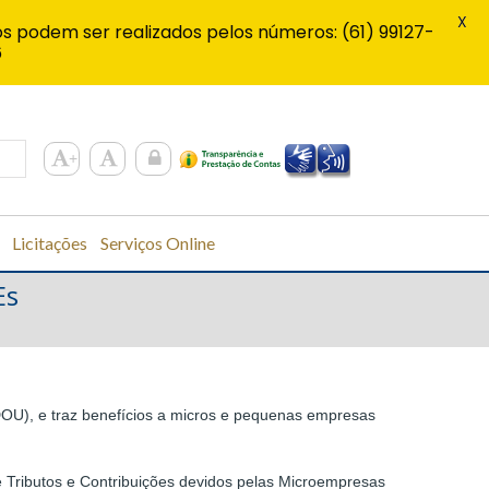
X
s podem ser realizados pelos números: (61) 99127-
6
Licitações
Serviços Online
Es
 (DOU), e traz benefícios a micros e pequenas empresas
de Tributos e Contribuições devidos pelas Microempresas