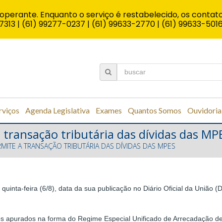
operante. Enquanto o serviço é restabelecido, os contato
7313 | (61) 99277-0237 | (61) 99633-2770 | (61) 99633-501
rviços
Agenda Legislativa
Exames
Quantos Somos
Ouvidoria
 transação tributária das dívidas das MP
RMITE A TRANSAÇÃO TRIBUTÁRIA DAS DÍVIDAS DAS MPES
quinta-feira (6/8), data da sua publicação no Diário Oficial da União
utários apurados na forma do Regime Especial Unificado de Arrecadação 