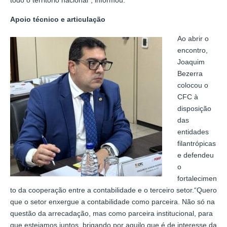
Apoio técnico e articulação
Ao abrir o
encontro,
Joaquim
Bezerra
colocou o
CFC à
disposição
das
entidades
filantrópicas
e defendeu
o
fortalecimen
to da cooperação entre a contabilidade e o terceiro setor.“Quero
que o setor enxergue a contabilidade como parceira. Não só na
questão da arrecadação, mas como parceira institucional, para
que estejamos juntos, brigando por aquilo que é de interesse da