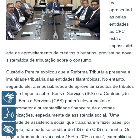
es
apresentad
as pelas
entidades
ao CFC
está a
impossibilid
ade de aproveitamento de créditos tributários, prevista na nova
sistemática de tributação sobre o consumo.
Custódio Pereira explicou que a Reforma Tributária preserva a
imunidade tributária das entidades filantrópicas. No entanto,
segundo ele, a impossibilidade de aproveitar créditos de tributos
como o Imposto sobre Bens e Serviços (IBS) e a Contribuição
Libras
sobre Bens e Serviços (CBS) poderá elevar custos e
comprometer a sustentabilidade financeira de diversas
Voz
organizações, especialmente da assistência social. “Uma
entidade de assistência social que trabalha em fazer pães, por
+ Acessibilidade
exemplo, não pode se creditar do IBS e do CBS da farinha. Ou
seja, a farinha dela vai custar 15% a 20% a mais”, exemplificou.