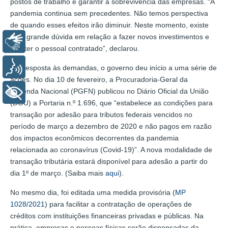
postos de trabalho e garantir a sobrevivência das empresas. “A
pandemia continua sem precedentes. Não temos perspectiva
de quando esses efeitos irão diminuir. Neste momento, existe
uma grande dúvida em relação a fazer novos investimentos e
Libras
manter o pessoal contratado”, declarou.
Voz
Em resposta às demandas, o governo deu início a uma série de
ações. No dia 10 de fevereiro, a Procuradoria-Geral da
Fazenda Nacional (PGFN) publicou no Diário Oficial da União
+ Acessibilidade
(DOU) a Portaria n.º 1.696, que “estabelece as condições para
transação por adesão para tributos federais vencidos no
período de março a dezembro de 2020 e não pagos em razão
dos impactos econômicos decorrentes da pandemia
relacionada ao coronavírus (Covid-19)”. A nova modalidade de
transação tributária estará disponível para adesão a partir do
dia 1º de março. (Saiba mais
aqui
).
No mesmo dia, foi editada uma medida provisória (
MP
1028/2021
) para facilitar a contratação de operações de
créditos com instituições financeiras privadas e públicas. Na
prática, empresas e pessoas físicas serão dispensadas da