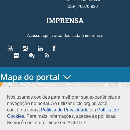
CEP: 70070-920
IMPRENSA
Acesse aqui a área dedicada à imprensa.
Mapa do portal
HOME
O CONSELHO
Nós usamos cookies para melhorar sua experiência de
Conselho Diretor
navegação no portal. Ao utilizar o cfc.org.br, você
Nossa Sede
concorda com a
Política de Privacidade
e a
Política de
Planejamento
Cookies
. Para mais informações, acesse as políticas.
Organograma
Se você concorda, clique em ACEITO.
Medalha João Lyra