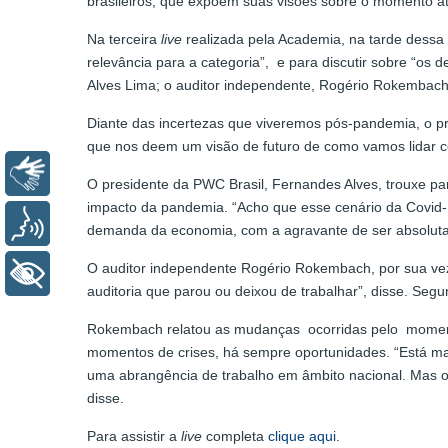
brasileiros, que expõem suas visões sobre o momento at
Na terceira
live
realizada pela Academia, na tarde dessa 
relevância para a categoria”, e para discutir sobre “os
Alves Lima; o auditor independente, Rogério Rokembach
Diante das incertezas que viveremos pós-pandemia, o pr
que nos deem um visão de futuro de como vamos lidar c
Libras
O presidente da PWC Brasil, Fernandes Alves, trouxe pa
impacto da pandemia. “Acho que esse cenário da Covid-1
Voz
demanda da economia, com a agravante de ser absolutam
O auditor independente Rogério Rokembach, por sua vez,
+ Acessibilidade
auditoria que parou ou deixou de trabalhar”, disse. Seg
Rokembach relatou as mudanças ocorridas pelo momento a
momentos de crises, há sempre oportunidades. “Está mais
uma abrangência de trabalho em âmbito nacional. Mas os 
disse.
Para assistir a
live
completa
clique aqui.