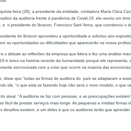
ual.
quinta-feira (28), a presidente da entidade, contadora Maria Clara Ca
 desafios da auditoria frente à pandemia de Covid-19, ela reuniu um ti
; e o presidente do Ibracon, Francisco Sant´Anna, que coordenou o d
esidente do Ibracon aproveitou a oportunidade e solicitou aos exposi
om as oportunidades ou dificuldades que aparecerão na nossa profis
ra o debate as reflexões da empresa que lidera e fez uma análise mac
9 é único na história recente da humanidade porque ele representa, s
ente sincronizada com a crise que ocorre na maioria das economias 
 disse que “todas as firmas de auditora do país se adaptaram a esse
undo ele, “o que está se fazendo hoje não será o novo modelo; o que vi
tual. “A auditoria se faz com pessoas, e as preocupações existem”, d
 fácil de prestar serviços mais longe. As pequenas e médias firmas d
desafios existem, e um deles é que os auditores terão que aprender a 