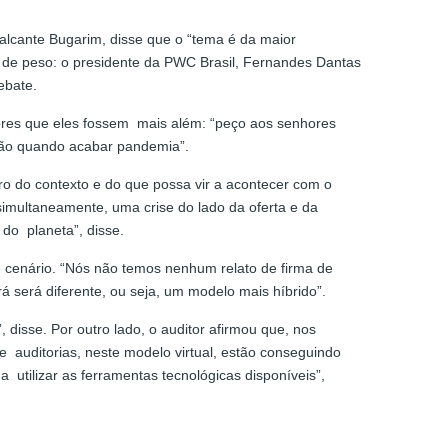
valcante Bugarim, disse que o “tema é da maior
me de peso: o presidente da PWC Brasil, Fernandes Dantas
ebate.
tores que eles fossem mais além: “peço aos senhores
são quando acabar pandemia”.
ro do contexto e do que possa vir a acontecer com o
imultaneamente, uma crise do lado da oferta e da
do planeta”, disse.
 cenário. “Nós não temos nenhum relato de firma de
rá será diferente, ou seja, um modelo mais híbrido”.
isse. Por outro lado, o auditor afirmou que, nos
e auditorias, neste modelo virtual, estão conseguindo
utilizar as ferramentas tecnológicas disponíveis”,