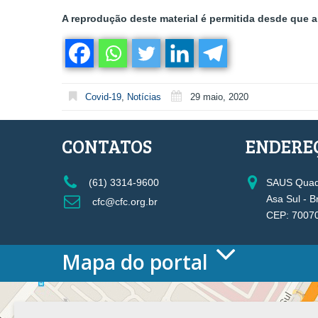
A reprodução deste material é permitida desde que a 
Covid-19
,
Notícias
29 maio, 2020
CONTATOS
ENDERE
(61) 3314-9600
SAUS Quadr
Asa Sul - B
cfc@cfc.org.br
CEP: 7007
Mapa do portal
HOME
O CONSELHO