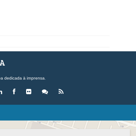
SA
ea dedicada à imprensa.
LEGISLAÇÃO
eis