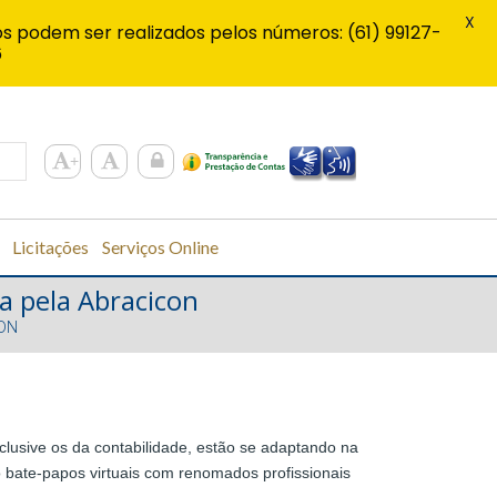
X
s podem ser realizados pelos números: (61) 99127-
6
Licitações
Serviços Online
a pela Abracicon
CON
lusive os da contabilidade, estão se adaptando na
o bate-papos virtuais com renomados profissionais