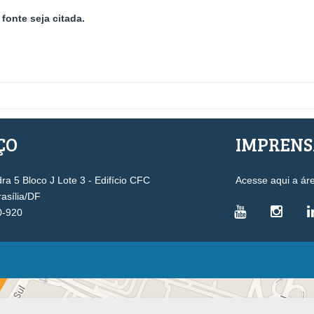
fonte seja citada.
ÇO
IMPREN
a 5 Bloco J Lote 3 - Edifício CFC
Acesse aqui a ár
rasília/DF
0-920
VICE-PRESIDÊNCIAS
Administrativa
L