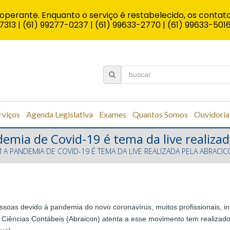
operante. Enquanto o serviço é restabelecido, os contato
7313 | (61) 99277-0237 | (61) 99633-2770 | (61) 99633-501
rviços
Agenda Legislativa
Exames
Quantos Somos
Ouvidoria
emia de Covid-19 é tema da live realizad
 A PANDEMIA DE COVID-19 É TEMA DA LIVE REALIZADA PELA ABRACI
as devido à pandemia do novo coronavírus, muitos profissionais, inc
e Ciências Contábeis (Abraicon) atenta a esse movimento tem realizad