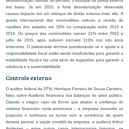
desvalorização cambial do período, o estoque da dívida externa
era baixo. Já em 2015, a forte desvalorização observada
causou impacto em um estoque de dívida externa mais alto. A
queda internacional das commodities reduziu a receita de
royalties dos estados em 33% na comparação entre 2015 e
2014. Os preços das commodities caíram 21% entre 2010 e
julho de 2015, após subirem incríveis 113% nos oito anos
anteriores. O palestrante termina questionando se o ajuste e a
responsabilidade fiscal estão sendo insuficientes para garantir a
estabilidade fiscal e faz uma série de sugestões para garantir a
solvência e a sustentabilidade.
Controle externo
O auditor federal da STN, Henrique Ferreira de Souza Carneiro,
falou sobre Auditoria financeira nos balanços do setor público.
Citando o trágico caso da Enron que abalou a confiança do
sistema financeiro norte-americana – a empresa escondia os
prejuízos e turbinava os lucros com a conivência de quem
deveria periciar a saúde contábil da empresa, a auditora Arthur
Andersen – entre outros casos internacionais famosos, se