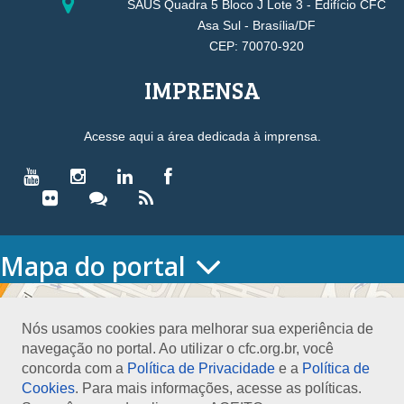
SAUS Quadra 5 Bloco J Lote 3 - Edifício CFC
Asa Sul - Brasília/DF
CEP: 70070-920
IMPRENSA
Acesse aqui a área dedicada à imprensa.
Mapa do portal
HOME
O CONSELHO
Nós usamos cookies para melhorar sua experiência de
Conselho Diretor
navegação no portal. Ao utilizar o cfc.org.br, você
Nossa Sede
concorda com a
Política de Privacidade
e a
Política de
Planejamento
Cookies
. Para mais informações, acesse as políticas.
Organograma