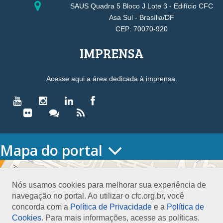
SAUS Quadra 5 Bloco J Lote 3 - Edifício CFC
Asa Sul - Brasília/DF
CEP: 70070-920
IMPRENSA
Acesse aqui a área dedicada à imprensa.
Mapa do portal
HOME
O CONSELHO
Nós usamos cookies para melhorar sua experiência de
Conselho Diretor
navegação no portal. Ao utilizar o cfc.org.br, você
Nossa Sede
concorda com a
Política de Privacidade
e a
Política de
Planejamento
Cookies
. Para mais informações, acesse as políticas.
Organograma