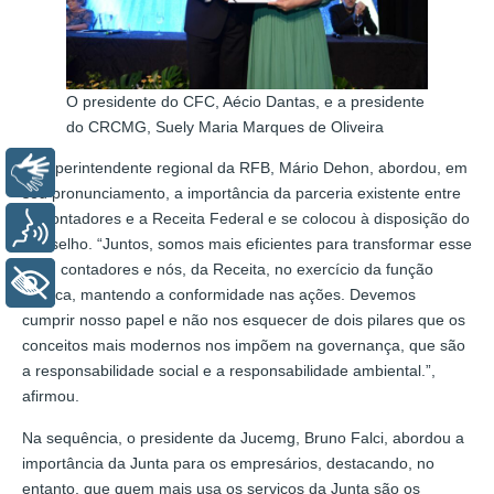
O presidente do CFC, Aécio Dantas, e a presidente
do CRCMG, Suely Maria Marques de Oliveira
O superintendente regional da RFB, Mário Dehon, abordou, em
Libras
seu pronunciamento, a importância da parceria existente entre
os contadores e a Receita Federal e se colocou à disposição do
Voz
Conselho. “Juntos, somos mais eficientes para transformar esse
país: contadores e nós, da Receita, no exercício da função
+ Acessibilidade
pública, mantendo a conformidade nas ações. Devemos
cumprir nosso papel e não nos esquecer de dois pilares que os
conceitos mais modernos nos impõem na governança, que são
a responsabilidade social e a responsabilidade ambiental.”,
afirmou.
Na sequência, o presidente da Jucemg, Bruno Falci, abordou a
importância da Junta para os empresários, destacando, no
entanto, que quem mais usa os serviços da Junta são os