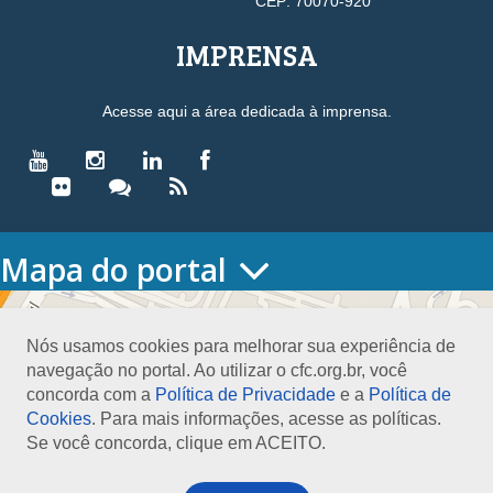
CEP: 70070-920
IMPRENSA
Acesse aqui a área dedicada à imprensa.
Mapa do portal
HOME
O CONSELHO
Nós usamos cookies para melhorar sua experiência de
Conselho Diretor
navegação no portal. Ao utilizar o cfc.org.br, você
Nossa Sede
concorda com a
Política de Privacidade
e a
Política de
Planejamento
Cookies
. Para mais informações, acesse as políticas.
Organograma
Se você concorda, clique em ACEITO.
Medalha João Lyra
Presidentes do CFC – Gestões anteriores