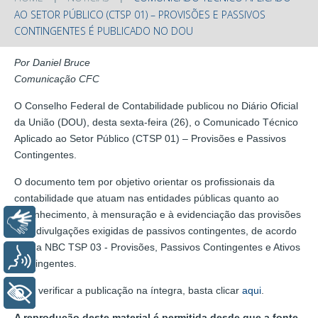
AO SETOR PÚBLICO (CTSP 01) – PROVISÕES E PASSIVOS
CONTINGENTES É PUBLICADO NO DOU
Por Daniel Bruce
Comunicação CFC
O Conselho Federal de Contabilidade publicou no Diário Oficial
da União (DOU), desta sexta-feira (26), o Comunicado Técnico
Aplicado ao Setor Público (CTSP 01) – Provisões e Passivos
Contingentes.
O documento tem por objetivo orientar os profissionais da
contabilidade que atuam nas entidades públicas quanto ao
reconhecimento, à mensuração e à evidenciação das provisões
Libras
e as divulgações exigidas de passivos contingentes, de acordo
com a NBC TSP 03 - Provisões, Passivos Contingentes e Ativos
Voz
Contingentes.
Para verificar a publicação na íntegra, basta clicar
aqui
.
+ Acessibilidade
A reprodução deste material é permitida desde que a fonte