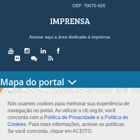
CEP: 70070-920
IMPRENSA
Acesse aqui a área dedicada à imprensa.
Mapa do portal
HOME
O CONSELHO
Nós usamos cookies para melhorar sua experiência de
Conselho Diretor
navegação no portal. Ao utilizar o cfc.org.br, você
Nossa Sede
concorda com a
Política de Privacidade
e a
Política de
Planejamento
Cookies
. Para mais informações, acesse as políticas.
Organograma
Se você concorda, clique em ACEITO.
Medalha João Lyra
Presidentes do CFC – Gestões anteriores