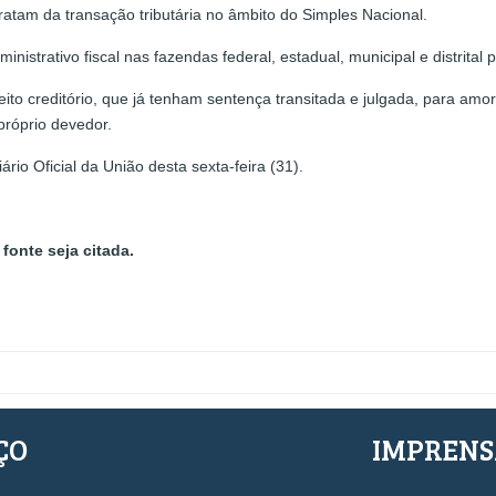
tam da transação tributária no âmbito do Simples Nacional.
nistrativo fiscal nas fazendas federal, estadual, municipal e distrita
ito creditório, que já tenham sentença transitada e julgada, para amorti
do próprio devedor.
io Oficial da União desta sexta-feira (31).
fonte seja citada.
ÇO
IMPREN