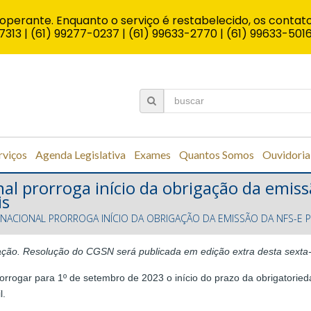
operante. Enquanto o serviço é restabelecido, os contato
7313 | (61) 99277-0237 | (61) 99633-2770 | (61) 99633-501
rviços
Agenda Legislativa
Exames
Quantos Somos
Ouvidoria
al prorroga início da obrigação da emiss
is
NACIONAL PRORROGA INÍCIO DA OBRIGAÇÃO DA EMISSÃO DA NFS-E 
ção. Resolução do CGSN será publicada em edição extra desta sexta-f
rrogar para 1º de setembro de 2023 o início do prazo da obrigatoried
il.