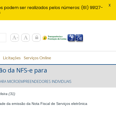
X
s podem ser realizados pelos números: (61) 99127-
6
Licitações
Serviços Online
ão da NFS-e para
PARA MICROEMPREENDEDORES INDIVIDUAIS
eira (31)
ade da emissão da Nota Fiscal de Serviços eletrônica